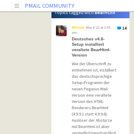
Tag: BearHtml
PMAIL COMMUNITY
Topics tagged with
BearHtml
Michael
Mar 6 '22 at 2:55
14
am
Deutsches v4.8-
Setup installiert
veraltete BearHtml-
Version
Wie der Überschrift zu
entnehmen ist, installiert
das deutschsprachige
Setup-Programm der
neuen Pegasus-Mail-
Version eine veraltete
Version des HTML-
Renderers BearHtml
(4.9.9.1 statt 4.9.9.6).
Auslöser der Abstürze
mit BearHtml ist aber
vermutlich hauptsächlich