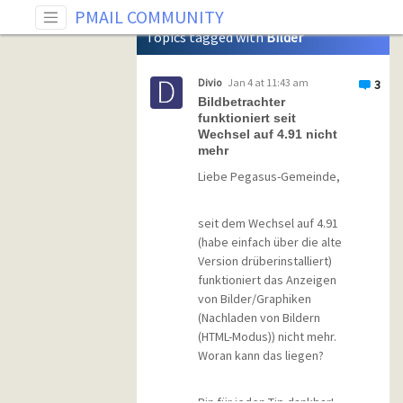
Tag: Bilder
PMAIL COMMUNITY
Topics tagged with
Bilder
Divio
Jan 4 at 11:43 am
3
Bildbetrachter
funktioniert seit
Wechsel auf 4.91 nicht
mehr
Liebe Pegasus-Gemeinde,
seit dem Wechsel auf 4.91
(habe einfach über die alte
Version drüberinstalliert)
funktioniert das Anzeigen
von Bilder/Graphiken
(Nachladen von Bildern
(HTML-Modus)) nicht mehr.
Woran kann das liegen?
Bin für jeden Tip dankbar!