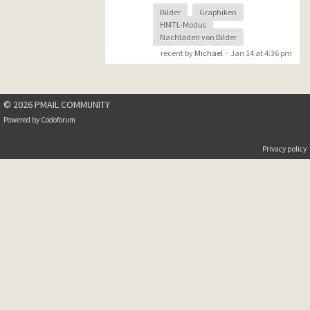
Bilder
Graphiken
HMTL-Modus
Viele Grüße
Nachladen von Bilder
Divio
recent by
Michael
·
Jan 14 at 4:36 pm
© 2026 PMAIL COMMUNITY
Powered by
Codoforum
Privacy policy