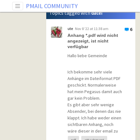
Tag: datei
PMAIL COMMUNITY
Topics tagged with
datei
ute
Nov 8 '22 at 11:38 am
6
Anhang *.pdf wird nicht
angezeigt, ist nicht
verfügbar
Hallo liebe Gemeinde
Ich bekomme sehr viele
Anhänge im Dateiformat PDF
geschickt. Normalerweise
hat mein Pegasus damit auch
gar kein Problem.
Es gibt aber sehr wenige
Absender, bei denen das nie
klappt. Ich habe weder einen
sichtbaren Anhang, noch
wäre dieser in der email zu
erkennen.
pdf
attachment