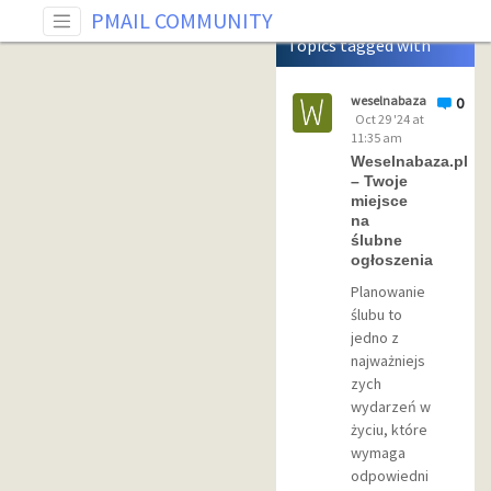
Tag: kamerzysta na wesele
PMAIL COMMUNITY
Topics tagged with
kamerzysta na wesele
weselnabaza
0
Oct 29 '24 at
11:35 am
Weselnabaza.pl
– Twoje
miejsce
na
ślubne
ogłoszenia
Planowanie
ślubu to
jedno z
najważniejs
zych
wydarzeń w
życiu, które
wymaga
odpowiedni