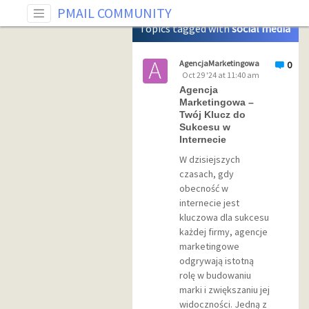
Tag: social media
PMAIL COMMUNITY
Topics tagged with
social media
AgencjaMarketingowa
0
Oct 29 '24 at 11:40 am
Agencja
Marketingowa –
Twój Klucz do
Sukcesu w
Internecie
W dzisiejszych
czasach, gdy
obecność w
internecie jest
kluczowa dla sukcesu
każdej firmy, agencje
marketingowe
odgrywają istotną
rolę w budowaniu
marki i zwiększaniu jej
widoczności. Jedną z