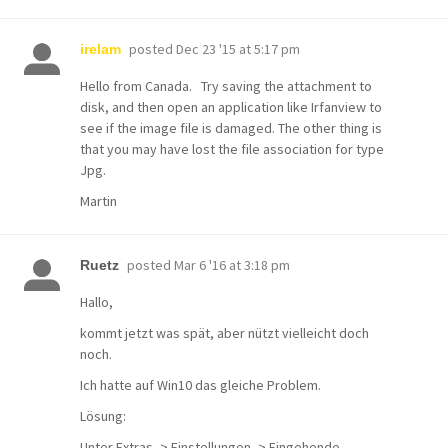
posted
Dec 23 '15 at 5:17 pm
irelam
Hello from Canada. Try saving the attachment to
disk, and then open an application like Irfanview to
see if the image file is damaged. The other thing is
that you may have lost the file association for type
Jpg.
Martin
posted
Mar 6 '16 at 3:18 pm
Ruetz
Hallo,
kommt jetzt was spät, aber nützt vielleicht doch
noch.
Ich hatte auf Win10 das gleiche Problem.
Lösung:
Unter Extras -> Einstellungen -> Eingehende