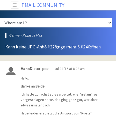
PMAIL COMMUNITY
German Pegasus Mail
Kann keine JPG-Anh&#228;nge mehr &#246;ffnen
posted
Jul 24 '16 at 8:22 am
HansDieter
Hallo,
danke an Beide.
Ich hatte zunächst so gearbeitet, wie "irelam" es
vorgeschlagen hatte. das ging ganz gut, war aber
etwas umständlich.
Habe leider erst jetzt die Antwort von "Ruetz"