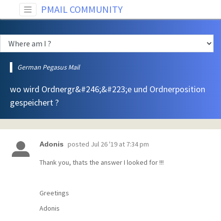
PMAIL COMMUNITY
German Pegasus Mail
wo wird Ordnergr&#246;&#223;e und Ordnerposition
gespeichert ?
posted
Jul 26 '19 at 7:34 pm
Adonis
Thank you, thats the answer I looked for !!!
Greetings
Adonis