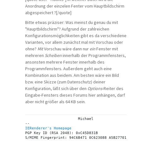
Anordnung der einzelen Fenter vom Hauptbildschirm
abgespeichert ?[/quote]
Bitte etwas präziser: Was meinst du genau du mit
"Hauptbildschirm"? Aufgrund der zahlreichen
Konfigurationsmöglichkeiten gibt es da verschiedene
Varianten, vor allem zunächst mal mit Vorschau oder
ohne?
Mit
Vorschau wäre dann nur
ein
Fenster mit
mehreren
Scheiben
innerhalb der Programmfensters,
ansonsten mehrere Fenster innerhalb des
Programmfensters. Außerdem geht auch eine
Kombination aus beidem. Am besten wäre ein Bild
bzw. eine Skizze (zum Datenschutz) deiner
Konfiguration, läßt sich über den
Options
-Reiter des
Eingabe-Fensters dieses Forums hier anhängen, darf
aber nicht größer als 64 KB sein.
			Michael

IERenderer's Homepage
PGP Key ID (RSA 2048): 0xC45D831B
