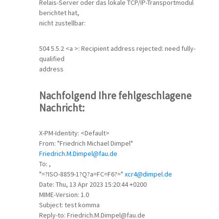
Relais-Server oder das lokale TCP/IP-Transportmodul
berichtet hat,
nicht zustellbar:
504 5.5.2 <a >: Recipient address rejected: need fully-
qualified
address
Nachfolgend Ihre fehlgeschlagene
Nachricht:
X-PM-Identity: <Default>
From: "Friedrich Michael Dimpel"
Friedrich.M.Dimpel@fau.de
To: ,
"=?ISO-8859-1?Q?a=FC=F6?="
xcr4@dimpel.de
Date: Thu, 13 Apr 2023 15:20:44 +0200
MIME-Version: 1.0
Subject: test komma
Reply-to: Friedrich.M.Dimpel@fau.de