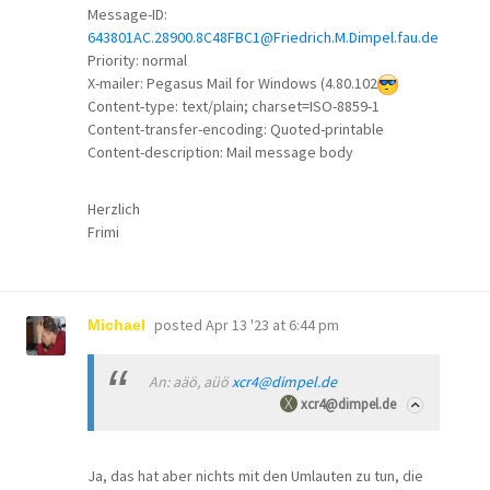
Message-ID:
643801AC.28900.8C48FBC1@Friedrich.M.Dimpel.fau.de
Priority: normal
X-mailer: Pegasus Mail for Windows (4.80.102
Content-type: text/plain; charset=ISO-8859-1
Content-transfer-encoding: Quoted-printable
Content-description: Mail message body
Herzlich
Frimi
posted
Apr 13 '23 at 6:44 pm
Michael
An: aäö, aüö
xcr4@dimpel.de
xcr4@dimpel.de
Ja, das hat aber nichts mit den Umlauten zu tun, die