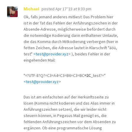
posted
Apr 17 '23 at 8:33 pm
Michael
Ok, falls jemand anderes mitliest: Das Problem hier
ist in der Tat das Fehlen der Anführungszeichen in der
Absende-Adresse, möglicherweise befördert durch
die notwendige Kodierung darin enthaltener Umlaute,
die das Komma durch Mitkodierung verbergen (hier in
fetten Zeichen, die Adresse lautet in Klarschrift "äöü,
test"
<test@provider.xyz
> ), beides Fehler in der
eingehenden Mail:
"=?UTF-8?Q?=C3=A4=C3=B6=C3=BC
=2C
_test?="
<test@provider.xyz
>
Das ist am einfachsten auf der Herkunftsseite zu
lösen (Komma nicht kodieren und das Alias immer in
Anführungszeichen setzen), die wir leider nicht
steuern können, in Pegasus Mail genügt es, die
fehlenden Anführungszeichen vor dem Absenden zu
ergänzen. Ob eine programmatische Lösung