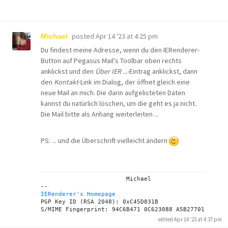
posted
Apr 14 '23 at 4:25 pm
Michael
Du findest meine Adresse, wenn du den IERenderer-
Button auf Pegasus Mail's Toolbar oben rechts
anklickst und den
Über IER ...
-Eintrag anklickst, dann
den
Kontakt
-Link im Dialog, der öffnet gleich eine
neue Mail an mich. Die darin aufgelisteten Daten
kannst du natürlich löschen, um die geht es ja nicht.
Die Mail bitte als Anhang weiterleiten ...
PS: ... und die Überschrift vielleicht ändern
			Michael

IERenderer's Homepage
PGP Key ID (RSA 2048): 0xC45D831B

edited Apr 14 '23 at 4:37 pm