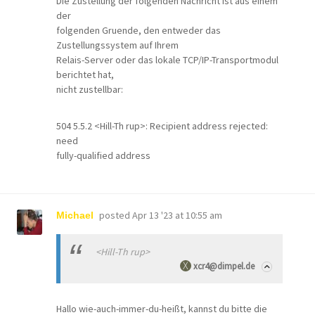
Die Zustellung der folgenden Nachricht ist aus einem
der
folgenden Gruende, den entweder das
Zustellungssystem auf Ihrem
Relais-Server oder das lokale TCP/IP-Transportmodul
berichtet hat,
nicht zustellbar:
504 5.5.2 <Hill-Th rup>: Recipient address rejected:
need
fully-qualified address
posted
Apr 13 '23 at 10:55 am
Michael
<Hill-Th rup>
xcr4@dimpel.de
Hallo wie-auch-immer-du-heißt, kannst du bitte die