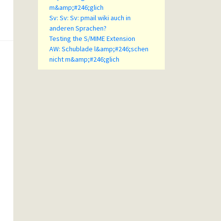
m&amp;#246;glich
Sv: Sv: Sv: pmail wiki auch in
anderen Sprachen?
Testing the S/MIME Extension
AW: Schublade l&amp;#246;schen
nicht m&amp;#246;glich