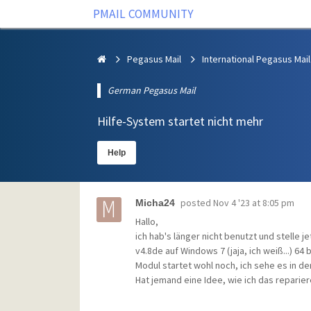
PMAIL COMMUNITY
Pegasus Mail
International Pegasus Mail
German Pegasus Mail
Hilfe-System startet nicht mehr
Help
posted
Nov 4 '23 at 8:05 pm
Micha24
Hallo,
ich hab's länger nicht benutzt und stelle j
v4.8de auf Windows 7 (jaja, ich weiß...) 64
Modul startet wohl noch, ich sehe es in de
Hat jemand eine Idee, wie ich das reparie