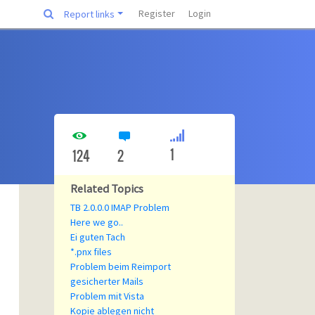
Register
Login
Report links
1
124
2
Related Topics
TB 2.0.0.0 IMAP Problem
Here we go..
Ei guten Tach
*.pnx files
Problem beim Reimport
gesicherter Mails
Problem mit Vista
Kopie ablegen nicht