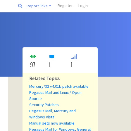
Register
Login
Report links
1
97
1
Related Topics
Mercury/32 v4.01b patch available
Pegasus Mail and Linux / Open
Source
Security Patches
Pegasus Mail, Mercury and
Windows Vista
Manual sets now available
Pegasus Mail for Windows, General