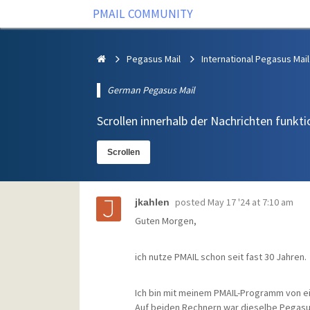
PMAIL COMMUNITY
Pegasus Mail
International Pegasus Mail
German Pegasus Mail
Scrollen innerhalb der Nachrichten funkti
Scrollen
posted
May 17 '24 at 7:10 am
jkahlen
Guten Morgen,
ich nutze PMAIL schon seit fast 30 Jahren.
Ich bin mit meinem PMAIL-Programm von 
Auf beiden Rechnern war dieselbe Pegasus-