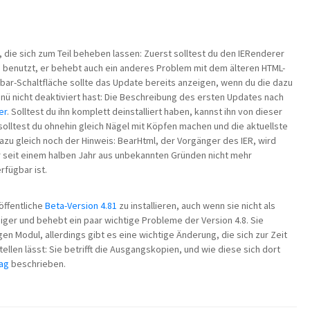
, die sich zum Teil beheben lassen: Zuerst solltest du den IERenderer
n benutzt, er behebt auch ein anderes Problem mit dem älteren HTML-
lbar-Schaltfläche sollte das Update bereits anzeigen, wenn du die dazu
enü nicht deaktiviert hast: Die Beschreibung des ersten Updates nach
er
. Solltest du ihn komplett deinstalliert haben, kannst ihn von dieser
s solltest du ohnehin gleich Nägel mit Köpfen machen und die aktuellste
azu gleich noch der Hinweis: BearHtml, der Vorgänger des IER, wird
r seit einem halben Jahr aus unbekannten Gründen nicht mehr
rfügbar ist.
öffentliche
Beta-Version 4.81
zu installieren, auch wenn sie nicht als
siger und behebt ein paar wichtige Probleme der Version 4.8. Sie
n Modul, allerdings gibt es eine wichtige Änderung, die sich zur Zeit
ellen lässt: Sie betrifft die Ausgangskopien, und wie diese sich dort
ag
beschrieben.