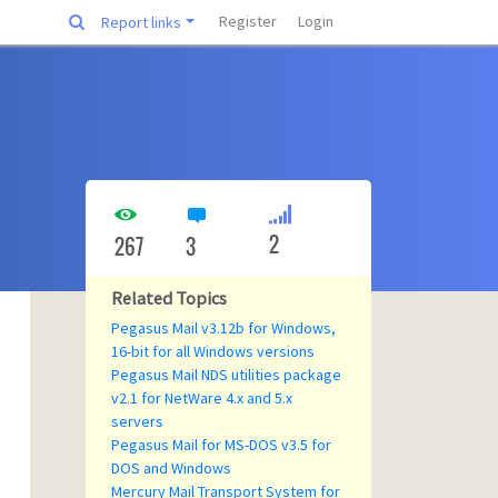
Register
Login
Report links
2
267
3
Related Topics
Pegasus Mail v3.12b for Windows,
16-bit for all Windows versions
Pegasus Mail NDS utilities package
v2.1 for NetWare 4.x and 5.x
servers
Pegasus Mail for MS-DOS v3.5 for
DOS and Windows
Mercury Mail Transport System for