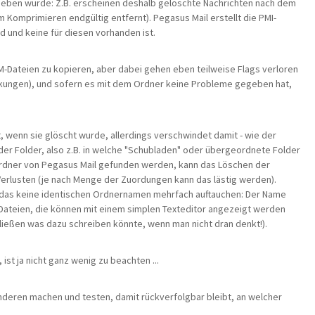
rieben wurde: Z.B. erscheinen deshalb gelöschte Nachrichten nach dem
 Komprimieren endgültig entfernt). Pegasus Mail erstellt die PMI-
 und keine für diesen vorhanden ist.
M-Dateien zu kopieren, aber dabei gehen eben teilweise Flags verloren
kungen), und sofern es mit dem Ordner keine Probleme gegeben hat,
 wenn sie glöscht wurde, allerdings verschwindet damit - wie der
er Folder, also z.B. in welche "Schubladen" oder übergeordnete Folder
Ordner von Pegasus Mail gefunden werden, kann das Löschen der
 Verlusten (je nach Menge der Zuordungen kann das lästig werden).
das keine identischen Ordnernamen mehrfach auftauchen: Der Name
ateien, die können mit einem simplen Texteditor angezeigt werden
hließen was dazu schreiben könnte, wenn man nicht dran denkt!).
ist ja nicht ganz wenig zu beachten ...
nderen machen und testen, damit rückverfolgbar bleibt, an welcher