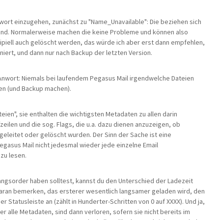
ntwort einzugehen, zunächst zu "Name_Unavailable": Die beziehen sich
sind. Normalerweise machen die keine Probleme und können also
zipiell auch gelöscht werden, das würde ich aber erst dann empfehlen,
niert, und dann nur nach Backup der letzten Version.
n Anwort: Niemals bei laufendem Pegasus Mail irgendwelche Dateien
en (und Backup machen).
ien", sie enthalten die wichtigsten Metadaten zu allen darin
zeilen und die sog. Flags, die u.a. dazu dienen anzuzeigen, ob
eleitet oder gelöscht wurden. Der Sinn der Sache ist eine
gasus Mail nicht jedesmal wieder jede einzelne Email
zu lesen.
ngangsorder haben solltest, kannst du den Unterschied der Ladezeit
ran bemerken, das ersterer wesentlich langsamer geladen wird, den
er Statusleiste an (zählt in Hunderter-Schritten von 0 auf XXXX). Und ja,
r alle Metadaten, sind dann verloren, sofern sie nicht bereits im