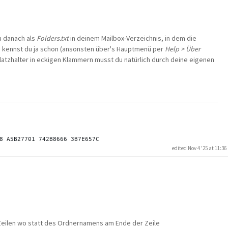
du danach als
Folders.txt
in deinem Mailbox-Verzeichnis, in dem die
d kennst du ja schon (ansonsten über's Hauptmenü per
Help > Über
latzhalter in eckigen Klammern musst du natürlich durch deine eigenen
edited Nov 4 '25 at 11:3
 Zeilen wo statt des Ordnernamens am Ende der Zeile