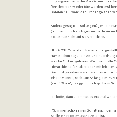
Eingangsordner in die Mail-Dateien gesch
Reindexieren wieder (die werden erst beim
Dateien neu, wenn der Ordner geladen wird
Anders gesagt: Es sollte genügen, die PM
(und vermutlich auch gespeicherte Anmer
sollte man nicht auf sie verzichten.
HIERARCH.PM wird auch wieder hergestellt,
Name schon sagt - die An- und Zuordnung d
welche Ordner gehören. Wenn nicht alle 
Hierarchie helfen, aber eben mit leichten
Davon abgesehen wäre darauf zu achten, 
eines Ordners, steht am Anfang der PMM-D
(kein "Office", das ggf. ungefragt beim Sc
Ich hoffe, damit kommst du erstmal weiter, 
PS: Immer schön einen Schritt nach dem a
Stelle ein Problem aufgetreten ist.