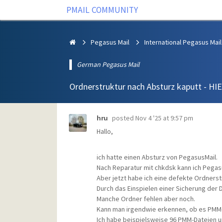
PMAIL COMMUNITY
Pegasus Mail
International Pegasus Mail
German Pegasus Mail
Ordnerstruktur nach Absturz kaputt - HIE
posted
Nov 4 '25 at 9:57 pm
hru
Hallo,
ich hatte einen Absturz von PegasusMail.
Nach Reparatur mit chkdsk kann ich Pegas
Aber jetzt habe ich eine defekte Ordnerstr
Durch das Einspielen einer Sicherung der 
Manche Ordner fehlen aber noch.
Kann man irgendwie erkennen, ob es PMM-D
Ich habe beispielsweise 96 PMM-Dateien u