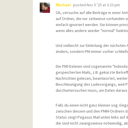
posted
Nov 5 '25 at 3:23 pm
Michael
Ok, versuche auf alle Beiträge in einer A
auf Ordner, die nur zeitweise vorhanden 
einfach ignoriert werden. Sie können prin
wenn alles andere wieder "normal" funktio
Und vielleicht zur EInleitung der nächste
ändern, sondern PM immer vorher schließ
Die PMI-Dateien sind sogenannte "Indexdate
gespeicherten Mails, z.B. gekürzte Betreff
Nachrichten gelesen, beantwortet, weiterg
Beschleunigung des Ladevorgangs, weil Pe
durchuntersuchen muss, um Daten daraus 
Falls du einen nicht ganz kleinen sog. Ei
zwischen diesem und den PMM-Ordnern da
Status zeigt Pegasus Mail unten links auf d
die sind nicht zwangsweise notwendig, abe