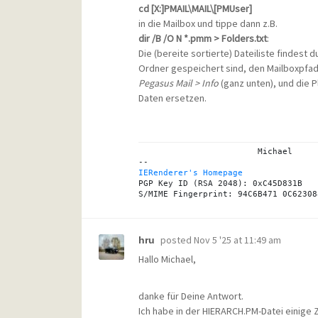
cd [X:]PMAIL\MAIL\[PMUser]
in die Mailbox und tippe dann z.B.
dir /B /O N *.pmm > Folders.txt
:
Die (bereite sortierte) Dateiliste findest 
Ordner gespeichert sind, den Mailboxpfa
Pegasus Mail > Info
(ganz unten), und die P
Daten ersetzen.
			Michael

IERenderer's Homepage
PGP Key ID (RSA 2048): 0xC45D831B

posted
Nov 5 '25 at 11:49 am
hru
Hallo Michael,
danke für Deine Antwort.
Ich habe in der HIERARCH.PM-Datei einige