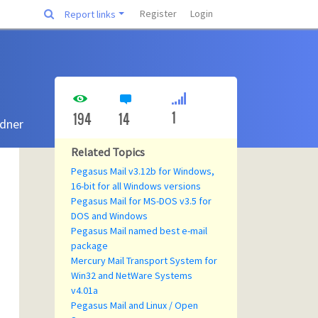
Register
Login
Report links
1
194
14
rdner
Related Topics
Pegasus Mail v3.12b for Windows,
16-bit for all Windows versions
Pegasus Mail for MS-DOS v3.5 for
DOS and Windows
Pegasus Mail named best e-mail
package
Mercury Mail Transport System for
Win32 and NetWare Systems
v4.01a
Pegasus Mail and Linux / Open