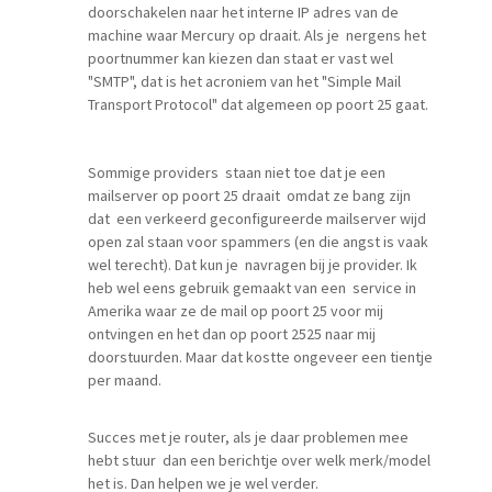
doorschakelen naar het interne IP adres van de
machine waar Mercury op draait. Als je nergens het
poortnummer kan kiezen dan staat er vast wel
"SMTP", dat is het acroniem van het "Simple Mail
Transport Protocol" dat algemeen op poort 25 gaat.
Sommige providers staan niet toe dat je een
mailserver op poort 25 draait omdat ze bang zijn
dat een verkeerd geconfigureerde mailserver wijd
open zal staan voor spammers (en die angst is vaak
wel terecht). Dat kun je navragen bij je provider. Ik
heb wel eens gebruik gemaakt van een service in
Amerika waar ze de mail op poort 25 voor mij
ontvingen en het dan op poort 2525 naar mij
doorstuurden. Maar dat kostte ongeveer een tientje
per maand.
Succes met je router, als je daar problemen mee
hebt stuur dan een berichtje over welk merk/model
het is. Dan helpen we je wel verder.