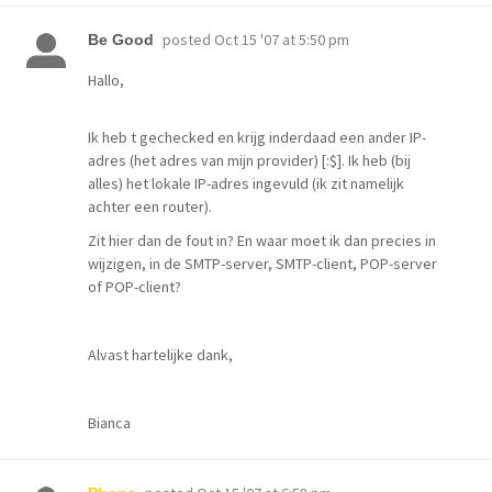
posted
Oct 15 '07 at 5:50 pm
Be Good
Hallo,
Ik heb t gechecked en krijg inderdaad een ander IP-
adres (het adres van mijn provider) [:$]. Ik heb (bij
alles) het lokale IP-adres ingevuld (ik zit namelijk
achter een router).
Zit hier dan de fout in? En waar moet ik dan precies in
wijzigen, in de SMTP-server, SMTP-client, POP-server
of POP-client?
Alvast hartelijke dank,
Bianca