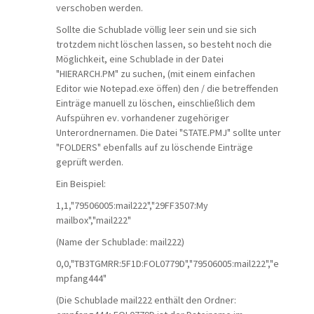
verschoben werden.
Sollte die Schublade völlig leer sein und sie sich
trotzdem nicht löschen lassen, so besteht noch die
Möglichkeit, eine Schublade in der Datei
"
HIERARCH.PM" zu suchen, (mit einem einfachen
Editor wie Notepad.exe öffen) den / die betreffenden
Einträge manuell zu löschen, einschließlich dem
Aufspühren ev. vorhandener zugehöriger
Unterordnernamen. Die Datei "STATE.PMJ" sollte unter
"FOLDERS" ebenfalls auf zu löschende Einträge
geprüft werden.
Ein Beispiel:
1,1,"79506005:mail222","29FF3507:My
mailbox","mail222"
(Name der Schublade: mail222)
0,0,"TB3TGMRR:5F1D:FOL0779D","79506005:mail222","e
mpfang444"
(Die Schublade mail222 enthält den Ordner: