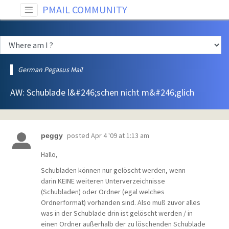
PMAIL COMMUNITY
German Pegasus Mail
AW: Schublade l&#246;schen nicht m&#246;glich
posted
Apr 4 '09 at 1:13 am
peggy
Hallo,
Schubladen können nur gelöscht werden, wenn
darin KEINE weiteren Unterverzeichnisse
(Schubladen) oder Ordner (egal welches
Ordnerformat) vorhanden sind. Also muß zuvor alles
was in der Schublade drin ist gelöscht werden / in
einen Ordner außerhalb der zu löschenden Schublade