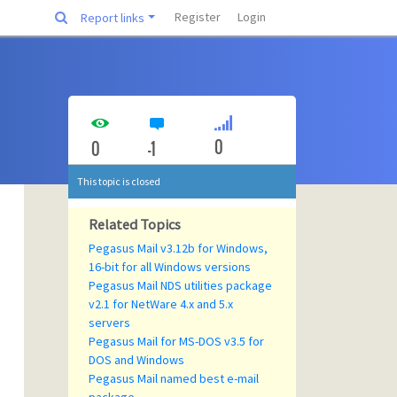
Register
Login
Report links
0
0
-1
This topic is closed
Related Topics
Pegasus Mail v3.12b for Windows,
16-bit for all Windows versions
Pegasus Mail NDS utilities package
v2.1 for NetWare 4.x and 5.x
servers
Pegasus Mail for MS-DOS v3.5 for
DOS and Windows
Pegasus Mail named best e-mail