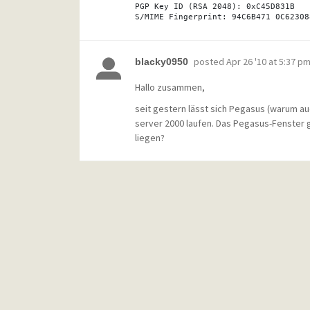
PGP Key ID (RSA 2048): 0xC45D831B

posted
Apr 26 '10 at 5:37 p
blacky0950
Hallo zusammen,
seit gestern lässt sich Pegasus (warum au
server 2000 laufen. Das Pegasus-Fenster 
liegen?