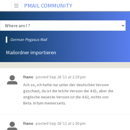
PMAIL COMMUNITY
German Pegasus Mail
Mailordner importieren
posted
Sep 26 '11 at 2:29 pm
franc
Ach so, ich hatte nur unter der deutschen Version
geschaut, da ist die letzte Version die 4.61, aber die
englische neueste Version ist die 4.62, nichts von
Beta. Irrtum meinerseits.
posted
Sep 26 '11 at 1:30 pm
franc