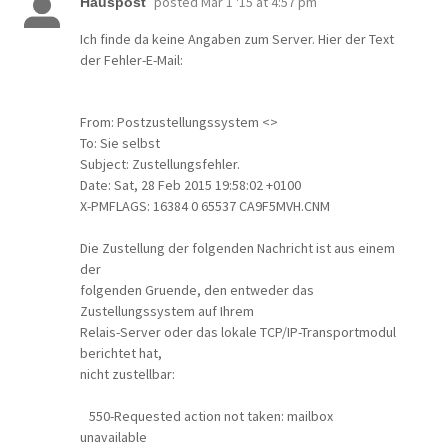
posted
Mar 1 '15 at 4:57 pm
Hauspost
Ich finde da keine Angaben zum Server. Hier der Text
der Fehler-E-Mail:
From: Postzustellungssystem <>
To: Sie selbst
Subject: Zustellungsfehler.
Date: Sat, 28 Feb 2015 19:58:02 +0100
X-PMFLAGS: 16384 0 65537 CA9F5MVH.CNM
Die Zustellung der folgenden Nachricht ist aus einem
der
folgenden Gruende, den entweder das
Zustellungssystem auf Ihrem
Relais-Server oder das lokale TCP/IP-Transportmodul
berichtet hat,
nicht zustellbar:
550-Requested action not taken: mailbox
unavailable