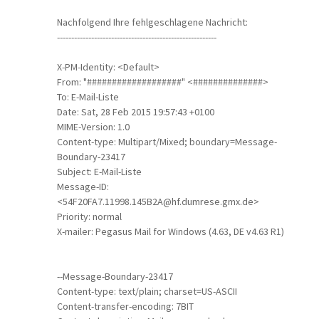
Nachfolgend Ihre fehlgeschlagene Nachricht:
--------------------------------------------------------
X-PM-Identity: <Default>
From: "###################" <##############>
To: E-Mail-Liste
Date: Sat, 28 Feb 2015 19:57:43 +0100
MIME-Version: 1.0
Content-type: Multipart/Mixed; boundary=Message-
Boundary-23417
Subject: E-Mail-Liste
Message-ID:
<54F20FA7.11998.145B2A@hf.dumrese.gmx.de>
Priority: normal
X-mailer: Pegasus Mail for Windows (4.63, DE v4.63 R1)
--Message-Boundary-23417
Content-type: text/plain; charset=US-ASCII
Content-transfer-encoding: 7BIT