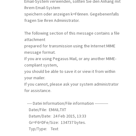
Email-System verwenden, sollten Sie den Anhang mit
Ihrem Email-System
speichern oder anzeigen k=F6nnen. Gegebenenfalls
fragen Sie Ihren Administrator.
The following section of this message contains a file
attachment
prepared for transmission using the Internet MIME
message format.
If you are using Pegasus Mail, or any another MIME-
compliant system,
you should be able to save it or view it from within
your mailer.
If you cannot, please ask your system administrator
for assistance.
---- Datei Information/File information -----------
Datei/File: EMAIL.TXT
Datum/Date: 24 Feb 2015, 13:33
Gr=F6=DFe/Size: 134737 bytes.
Typ/Type: Text