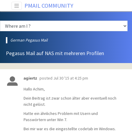
PMAIL COMMUNITY
German Pegasus Mail
Pegasus Mail auf NAS mit mehreren Profilen
posted
Jul 30 '15 at 4:25 pm
agiertz
Hallo Achim,
Dein Beitrag ist zwar schon älter aber eventuell noch
nicht gelöst.
Hatte ein ähnliches Problem mit Usern und
Passwörtern unter Win 7.
Bei mir war es die eingestellte codetab im Windows.