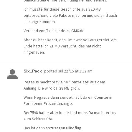
Danach stellt er die Verbindung her und sendet.
Ich musste für diese Geschichte aus 320 MB
entsprechend viele Pakete machen und sie sind auch
alle angekommen.
Versand von T-online.de zu GMX.de
Aber du hast Recht, das Limit war voll ausgereizt. Am
Ende hatte ich 21 MB versucht, das hat nicht
hingehauen.
posted
Jul 22 '15 at 1:12 am
Six..Pack
Pegasus macht brav eine *.pmx-Datei aus dem
Anhang. Die wird ca. 28 MB groß.
Wenn Pegasus dann sendet, läuft da ein Counter in
Form einer Prozentanzeige.
Bei 75% hat er aber keine Lust mehr. Da macht er bis
zum Schluss 0%.
Das ist dann sozusagen Blindflug.