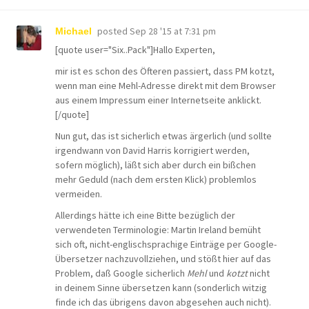
posted
Sep 28 '15 at 7:31 pm
Michael
[quote user="Six..Pack"]Hallo Experten,
mir ist es schon des Öfteren passiert, dass PM kotzt,
wenn man eine Mehl-Adresse direkt mit dem Browser
aus einem Impressum einer Internetseite anklickt.
[/quote]
Nun gut, das ist sicherlich etwas ärgerlich (und sollte
irgendwann von David Harris korrigiert werden,
sofern möglich), läßt sich aber durch ein bißchen
mehr Geduld (nach dem ersten Klick) problemlos
vermeiden.
Allerdings hätte ich eine Bitte bezüglich der
verwendeten Terminologie: Martin Ireland bemüht
sich oft, nicht-englischsprachige Einträge per Google-
Übersetzer nachzuvollziehen, und stößt hier auf das
Problem, daß Google sicherlich
Mehl
und
kotzt
nicht
in deinem Sinne übersetzen kann (sonderlich witzig
finde ich das übrigens davon abgesehen auch nicht).