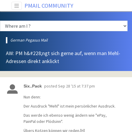
PMAIL COMMUNITY
German Pegasus Mail
AW: PM h&#228;ngt sich gerne auf, wenn man Mehl-
Adressen direkt anklickt
posted
Sep 28 '15 at 7:37 pm
Six..Pack
Nun denn:
Der Ausdruck "Mehl" ist mein persönlicher Ausdruck.
Das werde ich ebenso wenig ändern wie "ePay,
PainPal oder Plödsinn".
Übers Kotzen können wir reden.[H]