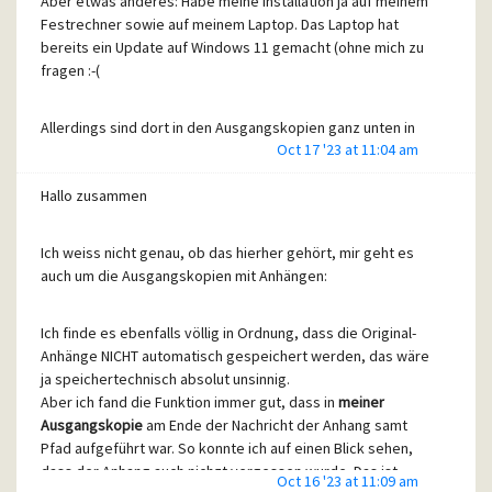
Aber etwas anderes: Habe meine Installation ja auf meinem
Festrechner sowie auf meinem Laptop. Das Laptop hat
bereits ein Update auf Windows 11 gemacht (ohne mich zu
fragen :-(
Allerdings sind dort in den Ausgangskopien ganz unten in
Oct 17 '23 at 11:04 am
der Mail - wie gehabt - aufgeführt die Anhänge nebst
meinem lokalen Pfad.
Hallo zusammen
Also vielleicht liegt es an der Windows Version? Unter
Ich weiss nicht genau, ob das hierher gehört, mir geht es
Windows 10 jedenfalls bekomme ich es gerade nicht
auch um die Ausgangskopien mit Anhängen:
angezeigt.
Aber dann bin ich grundsätzlich beruhigt ;-)
Ich finde es ebenfalls völlig in Ordnung, dass die Original-
Anhänge NICHT automatisch gespeichert werden, das wäre
Daaaaaanke
ja speichertechnisch absolut unsinnig.
Aber ich fand die Funktion immer gut, dass in
meiner
Ausgangskopie
am Ende der Nachricht der Anhang samt
Pfad aufgeführt war. So konnte ich auf einen Blick sehen,
dass der Anhang auch nichzt vergessen wurde. Das ist
Oct 16 '23 at 11:09 am