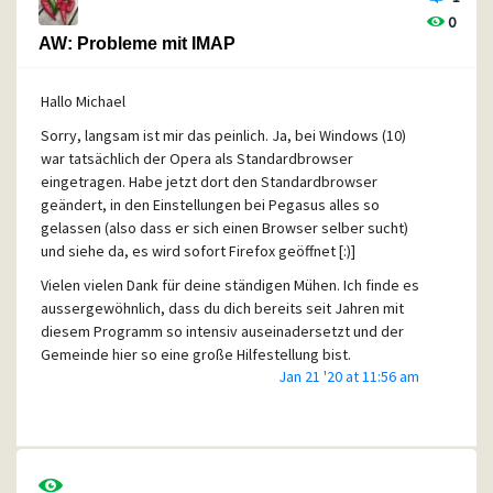
Leider funktioniert bei mir seit einiger Zeit die
0
Hilfefunktion im Programm nicht mehr, auch das Kopieren
AW: Probleme mit IMAP
dieser WinHLP.DLL hat nichts gebracht.
Wäre euch sehr dankbar für eine Antwort ;-)
Hallo Michael
Sorry, langsam ist mir das peinlich. Ja, bei Windows (10)
war tatsächlich der Opera als Standardbrowser
eingetragen. Habe jetzt dort den Standardbrowser
geändert, in den Einstellungen bei Pegasus alles so
gelassen (also dass er sich einen Browser selber sucht)
und siehe da, es wird sofort Firefox geöffnet [:)]
Vielen vielen Dank für deine ständigen Mühen. Ich finde es
aussergewöhnlich, dass du dich bereits seit Jahren mit
diesem Programm so intensiv auseinadersetzt und der
Gemeinde hier so eine große Hilfestellung bist.
Jan 21 '20 at 11:56 am
Bis zum nächsten Problemchen ;-)
Gruß
Ute