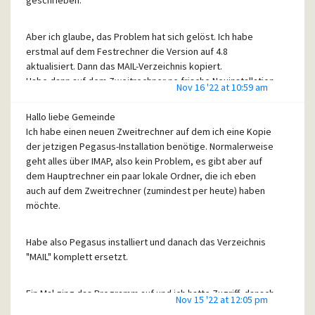
Aber ich glaube, das Problem hat sich gelöst. Ich habe
erstmal auf dem Festrechner die Version auf 4.8
aktualisiert. Dann das MAIL-Verzeichnis kopiert.
Habe dann auf dem Zweitrechner ne frische Neuinstallation
Nov 16 '22 at 10:59 am
mit 4.8 gemacht und einmal gestartet. Danach habe ich
dann den MAIL-Ordner dorthin kopiert und siehe da, alles
Hallo liebe Gemeinde
war zugänglich ;-)
Ich habe einen neuen Zweitrechner auf dem ich eine Kopie
der jetzigen Pegasus-Installation benötige. Normalerweise
geht alles über IMAP, also kein Problem, es gibt aber auf
Vielen Dank dennoch.
dem Hauptrechner ein paar lokale Ordner, die ich eben
Ute
auch auf dem Zweitrechner (zumindest per heute) haben
möchte.
Habe also Pegasus installiert und danach das Verzeichnis
"MAIL" komplett ersetzt.
Ein Mal ging das Programm auf und ich hatte Zugriff, danach
Nov 15 '22 at 12:05 pm
kam folgender Hinweis: