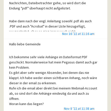
Nachrichten, Dateibetrachter gehe, so wird dort die
Endung "pdf" überhaupt nicht aufgelistet.
Habe dann nach der engl. Anleitung sowohl .pdf als auch
.PDF und auch "Acrobat" in dieser LIste hinzugefügt,
neugestartet, aber es ging immer noch nicht.
Nov 16 '22 at 11:16 am
Da der .pdf-Eintrag nicht existiert, konnte ich diesen auch
nicht editieren.
Hallo liebe Gemeinde
Aber - wie gesagt - das ist immer nur von einigen
Ich bekomme sehr viele Anhänge im Dateiformat PDF
Absendern. Denn normalerweise erkennt Pegasus pdf-
geschickt. Normalerweise hat mein Pegasus damit auch gar
Anhänge und öffnet sie auch, allerdings mit einem externen
kein Problem.
Reader (nicht Adobe!)
Es gibt aber sehr wenige Absender, bei denen das nie
Liebe Grüße und vielen Dank für deine Hilfe
klappt. Ich habe weder einen sichtbaren Anhang, noch wäre
dieser in der email zu erkennen.
Rufe ich die email aber direkt bei meinem Webmail-Account
ab, so sind dort die Anhänge eindeutig da und auch zu
öffnen.
Woran kann das liegen?
Nov 8 '22 at 11:38 am