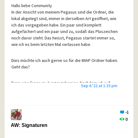
Hallo liebe Community
In der Ansicht von meinem Pegasus sind die Ordner, die
lokal abgelegt sind, immer in derselben Art geöffnet, wie
ich das vorgegeben habe. Ein paar sind komplett
aufgefächert und ein paar sind zu, sodaß das Pluszeichen
noch davor steht. Das heisst, Pegasus startet immer so,
wie ich es beim letzten Mal verlassen habe.
Dies möchte ich auch gerne so für die IMAP Ordner haben.
Geht das?
Dann eine Frage zu Ausgangskopien. Nachdem ich auf
Sep 6 '22 at 1:33 pm
Senden klicke, geht die ABfrage auf, wo ich die gesendete
email ablegen möchte. Nun ist mir schon einmal passiert,
dass ich dieses Fenster aus Versehen geschlossen habe,
ohne mich zu entscheiden, wo ich die Ausgangskopie
-1
ablegen möchte.
0
AW: Signaturen
Die emails gehen trotzdem durch, aber ich habe nirgends
eine Ausgangskopie. Ist das richtig so und kann man dies