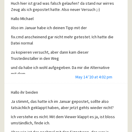
Huch hier ist grad was falsch gelaufen? da stand nur wirres
nicht vermeiden?
Zeug als ich gepostet hatte. Also neuer Versuch ;-)
Hallo MIchael
Vielen Dank
ute
Also im Januar habe ich deinen Tipp mit der
fix.cmd anscheinend gar nicht mehr getestet. Ich hatte die
Datei normal
zu kopieren versucht, aber dann kam dieser
Trustedinstaller in den Weg
und da habe ich wohl aufgegeben. Da mir die Alternative
mit dem
May 14 '20 at 4:02 pm
HelpExplorer als Viewer für die Pegasus Hilfe ja schon
weitergeholfen
Hallo ihr beiden
hatte, war ich damit wohl zunächst zufrieden.
Ja stimmt, das hatte ich im Januar gepostet, sollte also
Heute habe ich aber dann mal deine
cmd
tatsächlich geklappt haben, aber jetzt gehts wieder nicht?
getestet bzw. nach einer Fehlermeldung und der Nachfrage
Ich verstehe es nicht. Mit dem Viewer klappt es ja, ist bloss
ob ich der
umständlich, finde ich.
Datei vertraue " .\Win10-Hlp32-Fix.cmd" und dann hats
Aber wie ist das nochmal mit den Signaturen, das war ja