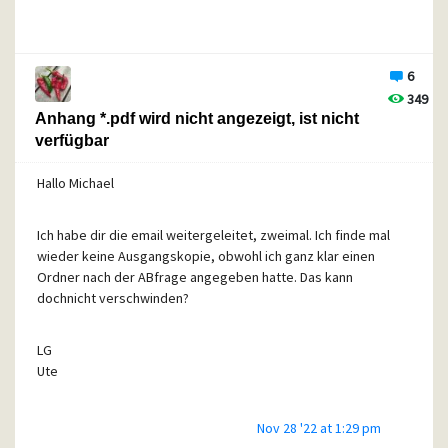
nummehr in der neuen (Beta) Version nicht mehr der Fall?
Ich kann nur noch über die "Rohansicht" einsehen, ob ich
Anhänge wirklich angefügt habe oder nicht.
6
Dann direkt die zweite Frage: Sehen meine Empfänger über
349
die Rohansicht ebenfalls den kompletten Pfad meiner
Anhang *.pdf wird nicht angezeigt, ist nicht
Anhänge? Das fände ich nicht so gut.
verfügbar
Hallo Michael
LG
Ute
Ich habe dir die email weitergeleitet, zweimal. Ich finde mal
wieder keine Ausgangskopie, obwohl ich ganz klar einen
Ordner nach der ABfrage angegeben hatte. Das kann
dochnicht verschwinden?
LG
Ute
Nov 28 '22 at 1:29 pm