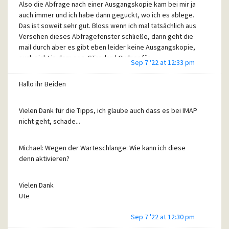
Also die Abfrage nach einer Ausgangskopie kam bei mir ja
aber nun doch einmal etwas sende, so sind diese
auch immer und ich habe dann geguckt, wo ich es ablege.
versendeten emails nirgends zu finden, außer "in" meinem
Das ist soweit sehr gut. Bloss wenn ich mal tatsächlich aus
Handy. Das ist doch absurd, denn dort sind doch die
Versehen dieses Abfragefenster schließe, dann geht die
gleichen IMAP Server eingetragen wie auf meinem lokalen
mail durch aber es gibt eben leider keine Ausgangskopie,
PC im Pegasus.
auch nicht in dem sog. STandard Ordner für
Habt ihr eine Idee, wo das Handy die aus dem Handy
Sep 7 '22 at 12:33 pm
Ausgangskopien. Das heisst, wenn man dusseligerweise
versendeten emails auf meinem Imap Server ablegt? Es
dieses Fenster schließt dann hat man Pech gehabt?
müsste ja so etwas wie ein "versteckter" Ordner
Hallo ihr Beiden
existieren.
Vielen Dank für die Tipps, ich glaube auch dass es bei IMAP
Liebe Grüße
nicht geht, schade...
Ute
Michael: Wegen der Warteschlange: Wie kann ich diese
denn aktivieren?
Vielen Dank
Ute
Sep 7 '22 at 12:30 pm