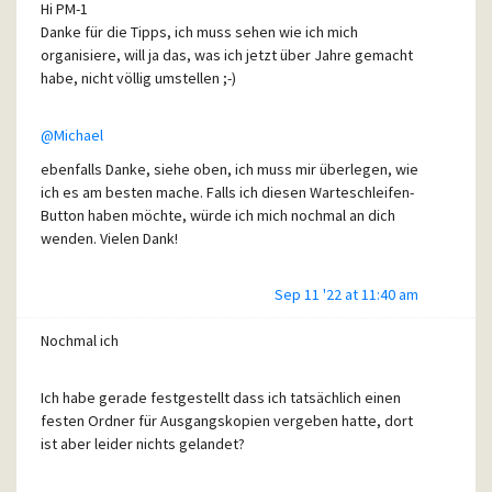
Hi PM-1
Danke für die Tipps, ich muss sehen wie ich mich
Allerdings löst dies nicht das Problem, welches ich habe
organisiere, will ja das, was ich jetzt über Jahre gemacht
(aus Versehen das Abfragefenster zum Ablageort der
habe, nicht völlig umstellen ;-)
ausgehenden email zu schließen) .
@Michael
Eine ausgehende mail wird dann leider nirgends
gespeichert. Auch nicht in dem Standardordner für
ebenfalls Danke, siehe oben, ich muss mir überlegen, wie
Ausgangskopien.
ich es am besten mache. Falls ich diesen Warteschleifen-
Button haben möchte, würde ich mich nochmal an dich
wenden. Vielen Dank!
Sep 11 '22 at 11:40 am
Hab aber noch etwas, was ich nie verstanden habe:
Ich habe meine Emails in Pegasus auf IMAP eingestellt. Ich
Nochmal ich
habe bei meinem Anbieter auch individuelle Ordner, welche
ich problemlos in Pegasus einsehen kann oder in denen ich
auch mails ablegen kann. Sogar Postfach übergreifend.
Ich habe gerade festgestellt dass ich tatsächlich einen
Jetzt folgender Sachverhalt: Neuerdings nutzt man sein
festen Ordner für Ausgangskopien vergeben hatte, dort
emailpostfach ja (leider) auch immer mehr über das Handy.
ist aber leider nichts gelandet?
Ich versuche, über das Handy lediglich zu "lesen", sodaß
eben im IMAP Postfach alles beim alten bleibt. Wenn ich