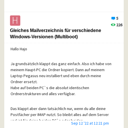
"Für den Zugriff auf ihre Mailbox geben sie bitte ihren
Pegasus-Benutzernamen weiter unten an!"
5
Ich habe aber keinen Benutzernamen, ich weiss nicht was
226
ich dort angeben soll?
Gleiches Mailverzeichnis für verschiedene
Windows-Versionen (Multiboot)
Hallo Hajo
Ja grundsätzlich klappt das ganz einfach. Also ich habe von
meinem Haupt-PC die Ordner kopiert. Dann auf meinem
Laptop Pegasus neu installiert und eben durch meine
Ordner ersetzt.
Habe auf beiden PC`s die absolut identischen
Ordnerstrukturen und alles verfügbar.
Das klappt aber dann tatsächlich nur, wenn du alle deine
Postfächer per IMAP nutzt. So bleibt alles auf dem Server
und ist für deine beiden PC`s oder beiden
Sep 12 '22 at 12:21 pm
Betriebssysteme gleich erreichbar.