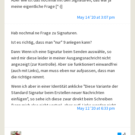
geklappt. Ich habe
meine eigentliche Frage [*-)]
jetzt tasächlich in Pegasus wieder die integrierte
May 14 '20 at 3:07 pm
Hilfefunktion
;-))))[:)]
Hab nochmal ne Frage zu Signaturen.
Nochmals vielen Dank dafür!
Ist es richtig, dass man "nur" 9 anlegen kann?
Ute
Dann: Wenn ich eine Signatur beim Senden auswähle, so
wird mir diese leider in meiner Ausgangsnachricht nicht
angezeigt (zur Kontrolle). Aber sie funktioniert einwandfrei
(auch mit Links), man muss eben nur aufpassen, dass man
die richtige nimmt.
Wenn ich aber in einer Identität anklicke "Diese Variante der
Standard Signatur beim Erstellen neuer Nachrichten
einfügen", so sehe ich diese zwar direkt beim Schreiben
(kann mich also nicht vertun), aber evtl. Links werden nicht
May 12 '20 at 6:33 pm
mit übernommen, obwohl Variante Internet, formatierter
Inhalt angegeben wurde.
Ist dies so richtig?
-1