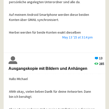
persönliche angelegten Unterordner sind alle da.
Auf meinem Android Smartphone werden diese beiden
Konten über GMAIL synchronisiert.
Hierbei werden für beide Konten exakt dieselben
May 13 '25 at 3:14 pm
Einstellungenn und Server benutzt.
Bei einem Konto erscheinen die Unterordner bei dem
anderen leider nicht.
13
285
Ich weiss überhaupt nicht, wo ich da ansetzen könnte?
Ausgangskopie mit Bildern und Anhängen
Hallo MIchael
Hat jemand einen Tipp?
Ahhh okay, vielen lieben Danlk für deine Antworten. Dann
LG, Ute
bin ich beruhigt.