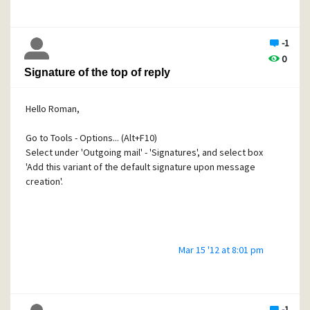
Controleer of dit overeenkomt met de werkelijkheid via
een bestandsbeheerprogramma.
-1
0
Signature of the top of reply
Hello Roman,
Go to Tools - Options... (Alt+F10)
Select under 'Outgoing mail' - 'Signatures', and select box
'Add this variant of the default signature upon message
creation'.
Mar 15 '12 at 8:01 pm
-1