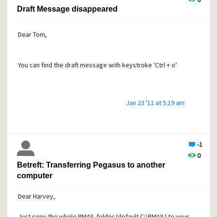
Draft Message disappeared
Dear Tom,
You can find the draft message with keystroke 'Ctrl + o'
Jan 23 '11 at 5:19 am
-1
0
Betreft: Transferring Pegasus to another
computer
Dear Harvey,
Just copy the whole PMAIL folder (default C:\PMAIL) to your