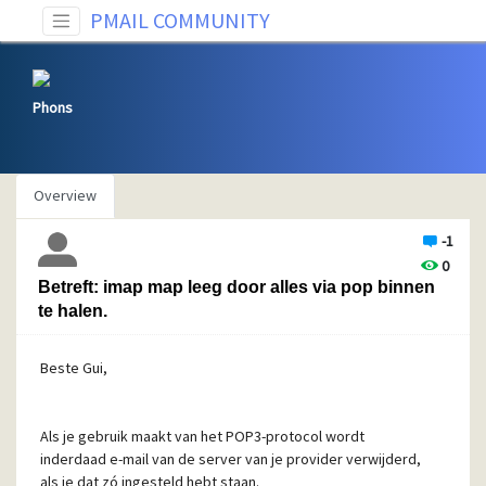
PMAIL COMMUNITY
Phons
Overview
-1
0
Betreft: imap map leeg door alles via pop binnen
te halen.
Beste Gui,
Als je gebruik maakt van het POP3-protocol wordt
inderdaad e-mail van de server van je provider verwijderd,
als je dat zó ingesteld hebt staan.