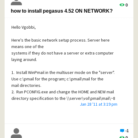
0
how to install pegasus 4.52 ON NETWORK?
Hello Vgobbi,
Here's the basic network setup process. Server here
means one of the
systems if they do not have a server or extra computer
laying around.
1. Install WinPmail in the multiuser mode on the "server".
Use c:\pmail for the program; c:\pmail\mail for the
mail directories.
2. Run PCONFIG.exe and change the HOME and NEW mail
directory specification to the \\server\vol\pmail\mail\~8
Jan 28 '11 at 3:19 pm
format.
3. Go to the remote workstations and install a shortcut to
the common program.
Ok, now you have the basic mail system setup. You can
-1
send mail to each other using Pegasus Mail.
0