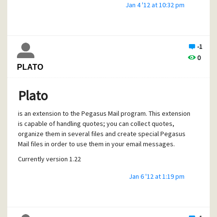
Jan 4 '12 at 10:32 pm
Er zit anders niet veel meer op dan de folderstructuur
Wellicht kom je met bovenstaande informatie verder.
die blijft; dit voordat je de gehele folderstructuur aanmaakt
opnieuw aanbrengen.
en deze verdwijnt.
Je hebt de mailbox niet verplaatst?
Ga naar Help - About Pegasus Mail... - Info... om uit te
-1
zoeken wat de locaties zijn van de Home mailbox en New
0
mailbox.
PLATO
Standaard zijn dit:
Home mailbox location: C:\PMAIL\MAIL\
Plato
New mailbox location: C:\PMAIL\MAIL\
is an extension to the Pegasus Mail program. This extension
Kijk met een bestandsbeheerprogramma of dit ook
is capable of handling quotes; you can collect quotes,
daadwerkelijk het geval is.
organize them in several files and create special Pegasus
Pas dit anders in Pegasus Mail via Tools - Options... - Mailbox
Mail files in order to use them in your email messages.
location aan. Dit heeft alleen effect op de huidige identiteit.
Currently version 1.22
Jan 6 '12 at 1:19 pm