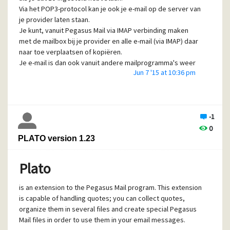
Via het POP3-protocol kan je ook je e-mail op de server van
je provider laten staan.
Je kunt, vanuit Pegasus Mail via IMAP verbinding maken
met de mailbox bij je provider en alle e-mail (via IMAP) daar
naar toe verplaatsen of
kopiëren
.
Je e-mail is dan ook vanuit andere mailprogramma's weer
Jun 7 '15 at 10:36 pm
benaderbaar.
Een IMAP-koppeling breng je - vanuit Pegasus Mail - tot
stand via Tools - IMAP profiles. Bekijk eventueel de tip
hierover op: http://www.pegasusmail.nl/tip42.php
-1
onder
IMAP-instelling
.
0
PLATO version 1.23
Plato
is an extension to the Pegasus Mail program. This extension
is capable of handling quotes; you can collect quotes,
organize them in several files and create special Pegasus
Mail files in order to use them in your email messages.