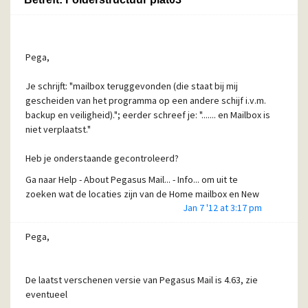
Pega,
Je schrijft: "mailbox teruggevonden (die staat bij mij
gescheiden van het programma op een andere schijf i.v.m.
backup en veiligheid)."; eerder schreef je: "....... en Mailbox is
niet verplaatst."
Heb je onderstaande gecontroleerd?
Ga naar Help - About Pegasus Mail... - Info... om uit te
zoeken wat de locaties zijn van de Home mailbox en New
Jan 7 '12 at 3:17 pm
mailbox.
Standaard zijn dit:
Pega,
Home mailbox location: C:\PMAIL\MAIL\
New mailbox location: C:\PMAIL\MAIL\
De laatst verschenen versie van Pegasus Mail is 4.63, zie
Kopieer anders de (volledige) informatie onder Info en plak
eventueel
dat in je antwoord.