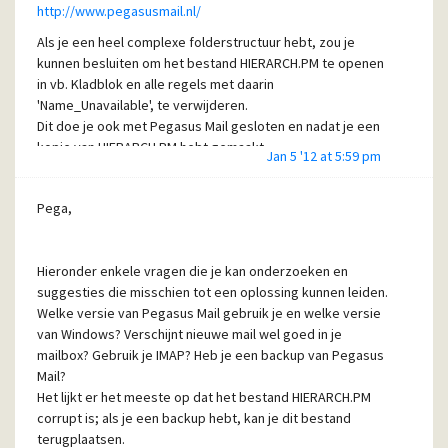
http://www.pegasusmail.nl/
Bij jou moet bij: 'New mailbox location' dan ook iets anders
Als je een heel complexe folderstructuur hebt, zou je
staan; is dat het geval?
kunnen besluiten om het bestand HIERARCH.PM te openen
Heb je gecontroleerd of wat er bij Home- en New mailbox
in vb. Kladblok en alle regels met daarin
location staat, dat ook onder verkenner (bestandsbeheer)
'Name_Unavailable', te verwijderen.
zo is te zien?
Dit doe je ook met Pegasus Mail gesloten en nadat je een
kopie van HIERARCH.PM hebt gemaakt.
Pegasus Mail start steeds zonder probleem op? Deze
Jan 5 '12 at 5:59 pm
Als dit alles géén soelaas biedt, plaats dan eventueel het
vraag, omdat je hierboven schrijft: "Pegasus start daarna
originele HIERARCH.PM terug.
op en hangt nièt", waaruit je zou kunnen concluderen dat
Pega,
dat eerder wèl het geval was ....
HIERARCH.PM
This file contains the information about the
Ik heb je daarover niet gehoord maar als dat zo is, is er
individual settings and profile for each folder. The sort
wellicht iets anders aan de hand.
Hieronder enkele vragen die je kan onderzoeken en
order, the unique folder id, not only for the actual mounted
suggesties die misschien tot een oplossing kunnen leiden.
mailbox but for all mailboxes once mounted are stored in
Geef eerst informatie op de vragen hierboven, voordat je
Welke versie van Pegasus Mail gebruik je en welke versie
this ASCII databasese file.
verder gaat met onderstaande oplossing.
van Windows? Verschijnt nieuwe mail wel goed in je
mailbox? Gebruik je IMAP? Heb je een backup van Pegasus
FOLSTATE.PM
When available, this file indicates that the
Wat je kan proberen is (nadat je hiervan eerst een backup
Mail?
folders mentioned were open at the last shutdown. This
hebt gemaakt) om STATE.PMJ en HIERARCH.PM te
Het lijkt er het meeste op dat het bestand HIERARCH.PM
file is saved at shutdown and rebuild at startup from
verwijderen; Pegasus Mail maakt dan geheel nieuwe
corrupt is; als je een backup hebt, kan je dit bestand
information in the hierarch.pm file.
bestanden (welliswaar plat) aan. Je zou dan daarna wat
terugplaatsen.
folderstructuur aan kunnen brengen en dan controleren of