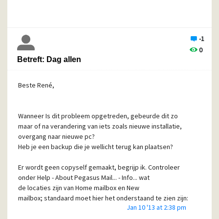
-1
0
Betreft: Dag allen
Beste René,
Wanneer Is dit probleem opgetreden, gebeurde dit zo
maar of na verandering van iets zoals nieuwe installatie,
overgang naar nieuwe pc?
Heb je een backup die je wellicht terug kan plaatsen?
Er wordt geen copyself gemaakt, begrijp ik. Controleer
onder Help - About Pegasus Mail... - Info... wat
de locaties zijn van Home mailbox en New
mailbox; standaard moet hier het onderstaand te zien zijn:
Jan 10 '13 at 2:38 pm
Home mailbox location: C:\PMAIL\MAIL\
New mailbox location: C:\PMAIL\MAIL\