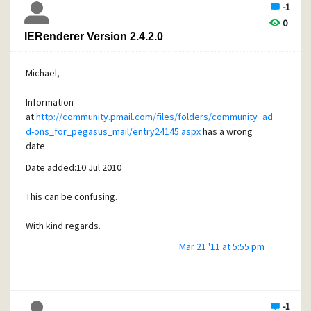
-1
0
IERenderer Version 2.4.2.0
Michael,
Information
at
http://community.pmail.com/files/folders/community_ad
d-ons_for_pegasus_mail/entry24145.aspx
has a wrong
date
Date added:
10 Jul 2010
This can be confusing.
With kind regards.
Mar 21 '11 at 5:55 pm
-1