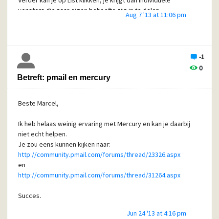
Verder kan je op List klikken; je krijgt dan individuele
vensters die naar eigen behoefte zijn in te delen.
Aug 7 '13 at 11:06 pm
-1
0
Betreft: pmail en mercury
Beste Marcel,
Ik heb helaas weinig ervaring met Mercury en kan je daarbij
niet echt helpen.
Je zou eens kunnen kijken naar:
http://community.pmail.com/forums/thread/23326.aspx
en
http://community.pmail.com/forums/thread/31264.aspx
Succes.
Jun 24 '13 at 4:16 pm