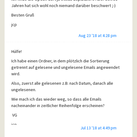
Jahren hat sich wohl noch niemand darüber beschwert ;-)
Besten Gruß
jcp
Aug 23 '18 at 4:28 pm
Hülfe!
Ich habe einen Ordner, in dem plötzlich die Sortierung
getrennt auf gelesene und ungelesene Emails angewendet
wird.
Also, zuerst alle gelesenen z.B. nach Datum, danach alle
ungelesenen.
Wie mach ich das wieder weg, so dass alle Emails
nacheinander in zeitlicher Reihenfolge erscheinen?
VG
jcp
Jul 13 '18 at 4:49 pm