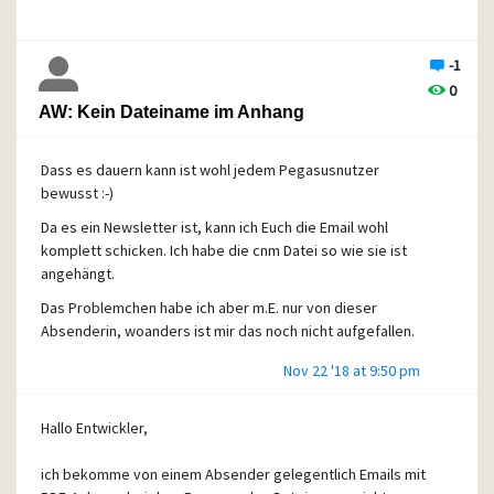
Andere Probleme wird es hoffentlich auch beheben (bei
Weiterleitungen in den unlesbaren linken Rand
verschobene Zitate z.B.).
-1
0
AW: Kein Dateiname im Anhang
Vielen Dank dafür.
Jörg
Dass es dauern kann ist wohl jedem Pegasusnutzer
bewusst :-)
Da es ein Newsletter ist, kann ich Euch die Email wohl
komplett schicken. Ich habe die cnm Datei so wie sie ist
angehängt.
Das Problemchen habe ich aber m.E. nur von dieser
Absenderin, woanders ist mir das noch nicht aufgefallen.
Nov 22 '18 at 9:50 pm
Hallo Entwickler,
ich bekomme von einem Absender gelegentlich Emails mit