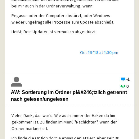
Content-Type: application/pdf;
bei mir auch in der Ordnerverwaltung, wenn:
name*=UTF-
Pegasus
oder der Computer
abstürzt, oder Windows
8''Newsletter%202_%202018%20S%C3%A4ngerkreis%20
wieder ungefragt alle Prozesse zum Update abschießt.
FFM.pdf
Content-Transfer-Encoding: base64
Heißt, Dein Updater ist vermutlich abgestürzt.
Content-Disposition: attachment;
filename*=UTF-
8''Newsletter%202_%202018%20S%C3%A4ngerkreis%20
Oct 19 '18 at 1:30 pm
FFM.pdf
JVBERi0xLjQKJcfsj6IKNSAwIG9iago8PC9MZW5ndGggNiAwIFI
vRmlsdGVyIC9GbGF0ZURlY29k
-1
ZT4+CnN0cmVhbQp4nO1bS28cNxLGyokcjwM/ZWXlvNqx4+3
0
2emg+i+R1sXsJ9pJANzunBAkQwFl4
AW: Sortierung im Ordner pl&#246;tzlich getrennt
9/8DW0V2N4szbI1sS5GtWLo0usliPb/6yO551UmhdCfpf7r46e
nach gelesen/ungelesen
Xq2Q+++/V/K9n9unq1CsLQX3rG
r3962f3jGIeGTikh...
Vielen Dank, das war's. Wie auch immer der Haken da hin
gekommen ist.
Zu finden im Menü "Nachichten", wenn der
Ordner markiert ist.
Ich finde die Option dort ja etwas deplatziert. Aber seit 30