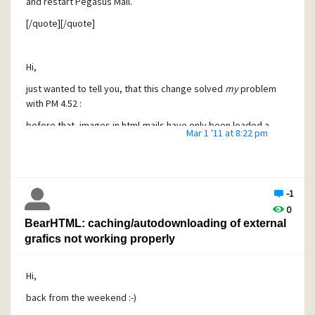
and restart Pegasus Mail.
[/quote][/quote]
Hi,
just wanted to tell you, that this change solved
my
problem
with PM 4.52 :
before that, images in html-mails have only been loaded a
Mar 1 '11 at 8:22 pm
couple of times, then only after restarting windows.
Since the setting change, all the pictures are loaded, even
in mails which never showed them (some newsletters).
-1
jcp
0
BearHTML: caching/autodownloading of external
grafics not working properly
Hi,
back from the weekend :-)