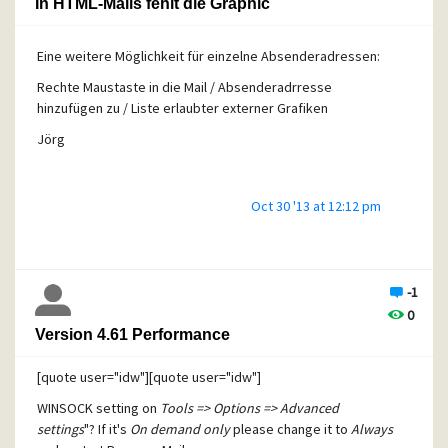
In HTML-Mails fehlt die Graphic
Eine weitere Möglichkeit für einzelne Absenderadressen:
Rechte Maustaste in die Mail / Absenderadrresse
hinzufügen zu / Liste erlaubter externer Grafiken
Jörg
Oct 30 '13 at 12:12 pm
-1
0
Version 4.61 Performance
[quote user="idw"][quote user="idw"]
WINSOCK setting on
Tools => Options => Advanced
settings
"? If it's
On demand only
please change it to
Always