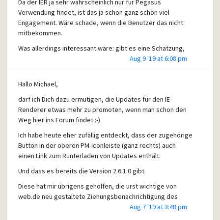
Da der IER ja sehr wahrscheinlich nur für Pegasus
Verwendung findet, ist das ja schon ganz schön viel
Engagement. Wäre schade, wenn die Benutzer das nicht
mitbekommen.
Was allerdings interessant wäre: gibt es eine Schätzung,
wieviele Downloads oder gar Nutzer Pegasus noch hat?
Aug 9 '19 at 6:08 pm
jcp
Hallo Michael,
darf ich Dich dazu ermutigen, die Updates für den IE-
Renderer etwas mehr zu promoten, wenn man schon den
Weg hier ins Forum findet :-)
Ich habe heute eher zufällig entdeckt, dass der zugehörige
Button in der oberen PM-Iconleiste (ganz rechts) auch
einen Link zum Runterladen von Updates enthält.
Und dass es bereits die Version 2.6.1.0 gibt.
Diese hat mir übrigens geholfen, die urst wichtige von
web.de neu gestaltete Ziehungsbenachrichtigung des
Millionenklicks lesbar anzuzeigen.
Aug 7 '19 at 3:48 pm