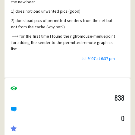
the new bear
1) does not load unwanted pics (good)
2) does load pics of permitted senders from the net but
not from the cache (why not?)
+++ for the first time I found the right-mouse-menuepoint
for adding the sender to the permitted remote graphics
list.
Jul 9 '07 at 6:37 pm
@djmeydey: did you clear the cache?
838
0