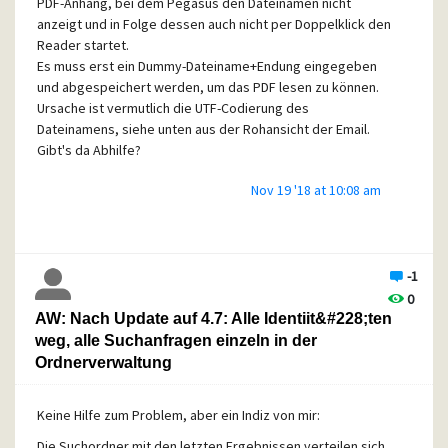
PDF-Anhang, bei dem Pegasus den Dateinamen nicht
anzeigt und in Folge dessen auch nicht per Doppelklick den
Reader startet.
Es muss erst ein Dummy-Dateiname+Endung eingegeben
und abgespeichert werden, um das PDF lesen zu können.
Ursache ist vermutlich die UTF-Codierung des
Dateinamens, siehe unten aus der Rohansicht der Email.
Gibt's da Abhilfe?
Nov 19 '18 at 10:08 am
VG
Jörg
...
<p style=3D"margin: 0px;"><span style=3D"font-family:
-1
arial,helvetica,sans-=
0
serif; font-size: 10pt; color: #000000; text-decoration:
AW: Nach Update auf 4.7: Alle Identiit&#228;ten
none;">xxxxxx=
weg, alle Suchanfragen einzeln in der
de S&auml;ngerkreis xxxx</span></p>=EF=BB=BF</body>
Ordnerverwaltung
</html>
------=_Part_10664917_1101004840.1542537353799--
Keine Hilfe zum Problem, aber ein Indiz von mir:
------=_Part_10664916_304793166.1542537353799
Die Suchordner mit den letzten Ergebnissen verteilen sich