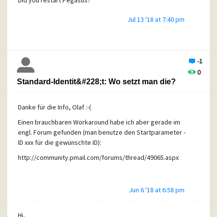
Did you restart Pegasus?
Jul 13 '18 at 7:40 pm
-1
0
Standard-Identit&#228;t: Wo setzt man die?
Danke für die Info, Olaf :-(
Einen brauchbaren Workaround habe ich aber gerade im
engl. Forum gefunden (man benutze den Startparameter -
ID xxx für die gewünschte ID):
http://community.pmail.com/forums/thread/49065.aspx
Jun 6 '18 at 6:58 pm
Hi,