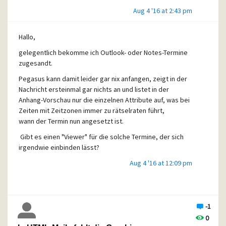
Aug 4 '16 at 2:43 pm
Hallo,
gelegentlich bekomme ich Outlook- oder Notes-Termine
zugesandt.
Pegasus kann damit leider gar nix anfangen, zeigt in der
Nachricht ersteinmal gar nichts an und listet in der
Anhang-Vorschau nur die einzelnen Attribute auf, was bei
Zeiten mit Zeitzonen immer zu rätselraten führt,
wann der Termin nun angesetzt ist.
Gibt es einen "Viewer" für die solche Termine, der sich
irgendwie einbinden lässt?
VG
Aug 4 '16 at 12:09 pm
Jörg
-1
0