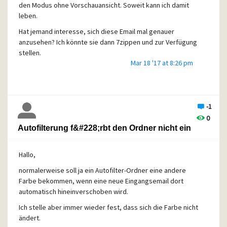
den Modus ohne Vorschauansicht. Soweit kann ich damit
leben.
Hat jemand interesse, sich diese Email mal genauer
anzusehen? Ich könnte sie dann 7zippen und zur Verfügung
stellen.
Mar 18 '17 at 8:26 pm
Schon mal vorab: Sie enthält ziemlich viel Whitespace.
Viele Grüße an die Alt-Pegasusen!
Jörg
-1
0
Autofilterung f&#228;rbt den Ordner nicht ein
Hallo,
normalerweise soll ja ein Autofilter-Ordner eine andere
Farbe bekommen, wenn eine neue Eingangsemail dort
automatisch hineinverschoben wird.
Ich stelle aber immer wieder fest, dass sich die Farbe nicht
ändert.