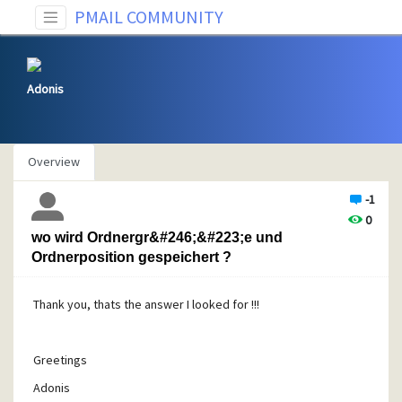
PMAIL COMMUNITY
Adonis
Overview
-1
0
wo wird Ordnergr&#246;&#223;e und
Ordnerposition gespeichert ?
Thank you, thats the answer I looked for !!!
Greetings
Adonis