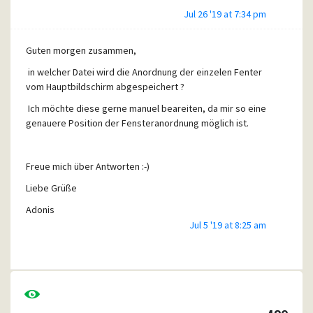
Jul 26 '19 at 7:34 pm
Guten morgen zusammen,
in welcher Datei wird die Anordnung der einzelen Fenter
vom Hauptbildschirm abgespeichert ?
Ich möchte diese gerne manuel beareiten, da mir so eine
genauere Position der Fensteranordnung möglich ist.
Freue mich über Antworten :-)
Liebe Grüße
Adonis
nutze Pegausmail schon seit üner 10 Jahren :-)
Jul 5 '19 at 8:25 am