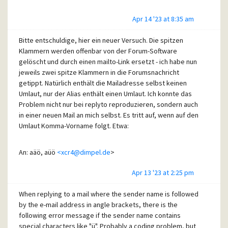
Apr 14 '23 at 8:35 am
Bitte entschuldige, hier ein neuer Versuch. Die spitzen
Klammern werden offenbar von der Forum-Software
gelöscht und durch einen mailto-Link ersetzt - ich habe nun
jeweils zwei spitze Klammern in die Forumsnachricht
getippt. Natürlich enthält die Mailadresse selbst keinen
Umlaut, nur der Alias enthält einen Umlaut. Ich konnte das
Problem nicht nur bei replyto reproduzieren, sondern auch
in einer neuen Mail an mich selbst. Es tritt auf, wenn auf den
Umlaut Komma-Vorname folgt. Etwa:
An: aäö, aüö
<xcr4@dimpel.de
>
Apr 13 '23 at 2:25 pm
In der Fehlermeldung fehlen die Zeichen des Alias nach
dem Komma vor "Recipient address rejected".
When replying to a mail where the sender name is followed
by the e-mail address in angle brackets, there is the
following error message if the sender name contains
Fehlermeldung:
special characters like "ü". Probably a coding problem, but
Die Zustellung der folgenden Nachricht ist aus einem der