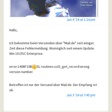
Jun 4 '24 at 1:24 pm
Hallo,
Ich bekomme beim Versenden über "Mail.de" seit einiger
Zeit diese Fehlermeldung. Womöglich seit einem Update.
Win 10 LTSC Enterprise.
Wie gesagt, auf meinen Win7-Rechnern werkelt dieselbe
Version, nur bei Win 10 streikt der Mailversand.
Soeben habe ich es auch mit meiner T-Onlineadresse
error:1408F10B
SL routines:ssl3_get_record:wrong
probiert, das gleiche Ergebnis. Also sind die Mailserver
version number.
außen vor.
Der Wurm wird wohl in den Tiefen der Win 10 LTSC
Betroffen ist nur der Versand über Mail.de. Der Empfang ist
Enterprise-Version stecken. Bis vor einigen Wochen gab es
ok.
keinerlei Probleme!
Jun 3 '24 at 7:45 pm
Im Netz finde ich nur Kryptisches.