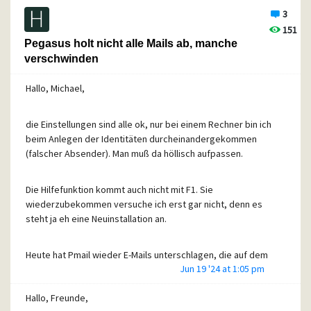
Fürs erste scheint die Kuh vom Eis. Vielen herzlichen Dank.
Krankenhaus. So mußte ich um neue Mails bitten. Kostete
3
MfG Hajojunge
Zeit und Nerven, um das zu klären.
151
Wie gesagt, das Problem hatte ich schon vor Jahren, mit
Pegasus holt nicht alle Mails ab, manche
Mail.de ging es dann lange Zeit gut, auch gelegentliche
verschwinden
Abrufe von T-Online kamen durch. Nun ist das alte Leiden
wieder da. Dazu noch auf einem anderen Rechner. Das BS
Hallo, Michael,
kann es also nicht sein (vorher Win7, jetzt 10). Der Support
von Mail.de hat sehr schnell geantwortet, dort sei alles ok.
Nun wähle ich nur noch "Herunterladen" oder gehe lieber
die Einstellungen sind alle ok, nur bei einem Rechner bin ich
gleich auf die Webseite des Providers, wenn eine wichtige
beim Anlegen der Identitäten durcheinandergekommen
Nachricht vorliegt. Mein Vertrauen in Pegasus ist mal
(falscher Absender). Man muß da höllisch aufpassen.
wieder ziemlich angeknackst.
Im voraus vielen Dank für Trost und Rat.
Die Hilfefunktion kommt auch nicht mit F1. Sie
LG Hajojunge
wiederzubekommen versuche ich erst gar nicht, denn es
steht ja eh eine Neuinstallation an.
Heute hat Pmail wieder E-Mails unterschlagen, die auf dem
Jun 19 '24 at 1:05 pm
T-Onlineserver lagen. Ich habe mich ins E-Mailcenter
eingeloggt und hatte den direkten Vergleich. Erst war beim
Hallo, Freunde,
17.6. Schluß, später lud Pegasus dann doch alle. Bei einer