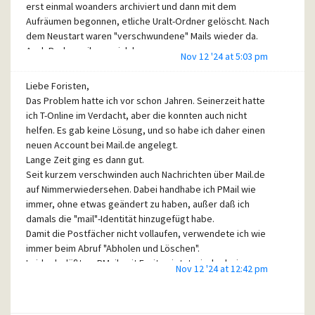
erst einmal woanders archiviert und dann mit dem
Aufräumen begonnen, etliche Uralt-Ordner gelöscht. Nach
dem Neustart waren "verschwundene" Mails wieder da.
Auch Probemails an mich kamen an.
Nov 12 '24 at 5:03 pm
Liebe Foristen,
Bei meinen Umzügen auf andere Rechner habe ich immer
Das Problem hatte ich vor schon Jahren. Seinerzeit hatte
den \Mail\Admin-Ordner mitgenommen und in das frisch
ich T-Online im Verdacht, aber die konnten auch nicht
installierte Pmail an den entsprechenden Ort geschoben,
helfen. Es gab keine Lösung, und so habe ich daher einen
welches dann sofort wieder einsetzbar war.
neuen Account bei Mail.de angelegt.
Lange Zeit ging es dann gut.
Spam- und andere Filter sind nicht aktiv. Auch hatte ich den
Seit kurzem verschwinden auch Nachrichten über Mail.de
Verdacht, daß mein neues Android-E-Mailprogramm (Edison
auf Nimmerwiedersehen. Dabei handhabe ich PMail wie
Mail) u.U. eigenmächtig handelte. Ich rufe erstmal nicht
immer, ohne etwas geändert zu haben, außer daß ich
damit ab und kontrolliere die Einstellungen offline.
damals die "mail"-Identität hinzugefügt habe.
Damit die Postfächer nicht vollaufen, verwendete ich wie
immer beim Abruf "Abholen und Löschen".
Übrigens: Ich habe bei T-Online mehrmals erlebt, daß bei
Leider beläßt es PMail seit Freitag jetzt wieder beim
der Abholung plötzlich uralte, längst vergessene Mails
Nov 12 '24 at 12:42 pm
"Löschen", kein "Abholen", die mails erschienen NICHT im
auftauchten, so als ob die ihr Archiv geleert hätten.
Posteingang, sind für immer verloren. Und das aktuell bei
einem äußerst wichtigen Schriftwechsel mit Arzt und