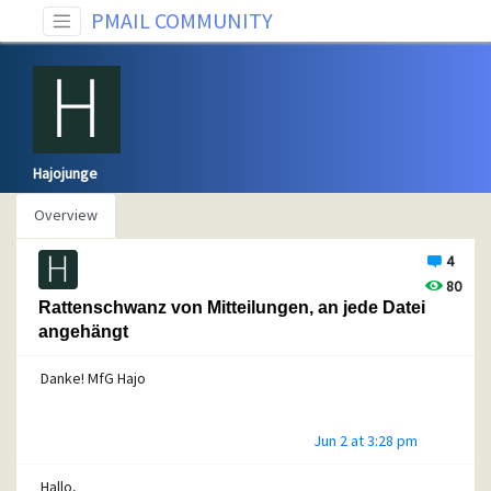
PMAIL COMMUNITY
Hajojunge
Overview
4
80
Rattenschwanz von Mitteilungen, an jede Datei
angehängt
Danke! MfG Hajo
Jun 2 at 3:28 pm
Hallo,