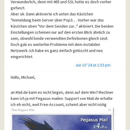
sichern und dann zurückzukopieren.
Verwunderlich, denn mit 465 und SSL hatte es doch vorher
Gehen die Einstellungen verloren?
gefunzt.
Vielen Dank und mit bestem Gruß
Danke im voraus.
Aber ok. Dann aktivierte ich unten das Kästchen
Hajo
"Anmeldung beim Server über Pop3... . Vorher war das
Hajo
Kästchen oben "Vor dem Senden zur..." aktiviert. Die beiden
Einstellungen scheinen nur auf den ersten Blick ähnlich zu
sein, obwohl beide verwendten Definitionen gleich sind.
Doch gab es weiterhin Probleme mit dem instabilen
Netzwerk. Ich habe es ganz einfach gelöscht und neu
eingerichtet.
Jun 10 '24 at 1:53 pm
Nun scheint Ruhe eingekehrt zu sein.
Hallo, Michael,
Vielen Dank!
an Mail.de kann es nicht liegen, denn auf dem Win7-Rechner
Hajo
kann ich ja mit Pegasus mailen. Support von Mail.de erhalte
ich eh nicht, weil Free-Account, scheint aber nicht nötig