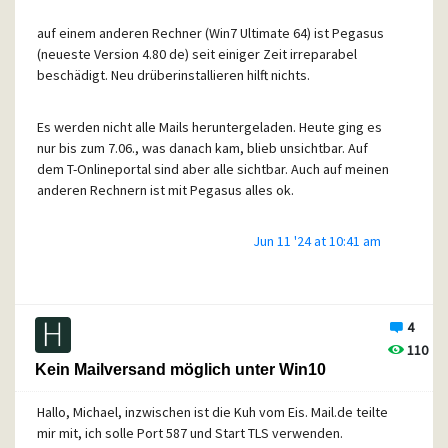
Fehlkonfiguration wären überhaupt keine Mails gekommen.
Irgendwas stimmt mit dem Kontakt zum Server nicht.
auf einem anderen Rechner (Win7 Ultimate 64) ist Pegasus
(neueste Version 4.80 de) seit einiger Zeit irreparabel
beschädigt. Neu drüberinstallieren hilft nichts.
Interessant: Als ich Pegasus auf einem neuen Rechner
installiert habe, ersetzte ich den neuen, leeren Mailordner
durch den von alten Rechner. Natürlich mußten alle
Es werden nicht alle Mails heruntergeladen. Heute ging es
möglichen Neueinstellungen vorgenommen werden, aber
nur bis zum 7.06., was danach kam, blieb unsichtbar. Auf
danach waren alle alten Ordnerstrukturen wieder da. Auch
dem T-Onlineportal sind aber alle sichtbar. Auch auf meinen
habe ich bereits Mailordner außerhalb von c:\ gesichert und
anderen Rechnern ist mit Pegasus alles ok.
nach einem Totalcrash in die neue Installation
zurückkopiert.
Jun 11 '24 at 10:41 am
Beim Abruf vom Server habe ich immer nur Abholen, nicht
Abholen + Löschen aktiviert, weil ich nicht weiß, was da
Glück gehabt? Heute ist das kein Thema, außer dem der
noch passieren könnte.
Neuinstallation, ich sichere meine Systeme automatisch
nach Plan mit Macrium Reflect mit wechselnden
4
Zudem ist die Hilfefunktion nicht verfügbar.
Externlaufwerken.
110
Kein Mailversand möglich unter Win10
Kurzum, es ist wohl eine vollständige Neuinstallation
Vielleicht ist es auch ein Speicherproblem, oder der
erforderlich.
Mailordner ist zu groß geworden. Eiegentlich meckert
Hallo, Michael, inzwischen ist die Kuh vom Eis. Mail.de teilte
Es ist wohl besser, das Mailverzeichnis vorher woanders zu
Pmail, wenn C:\ voll ist. Ist es aber nicht.
mir mit, ich solle Port 587 und Start TLS verwenden.