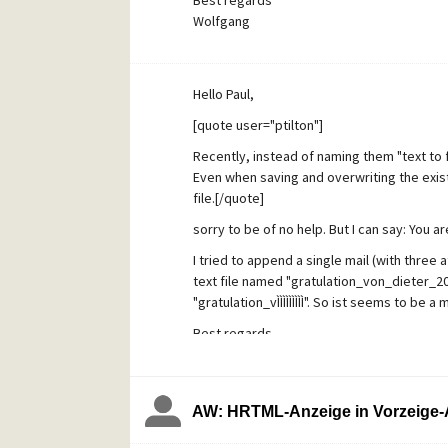
Best regards
Wolfgang
Hello Paul,
[quote user="ptilton"]
Recently, instead of naming them "text to for
Even when saving and overwriting the existing 
file.[/quote]
sorry to be of no help. But I can say: You ar
I tried to append a single mail (with three a
text file named "gratulation_von_dieter_2012
"gratulation_vÌÌÌÌÌÌÌÌÌ". So ist seems to be a
Best regards
Wolfgang
Using PMail 4.63 on WinXPpro SP3
AW: HRTML-Anzeige in Vorzeige-A