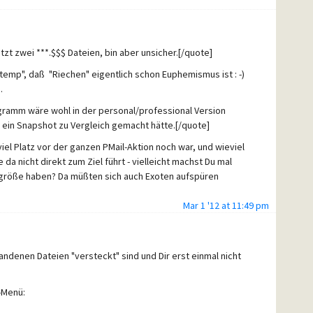
tzt zwei ***.$$$ Dateien, bin aber unsicher.[/quote]
"temp", daß "Riechen" eigentlich schon Euphemismus ist : -)
.
gramm wäre wohl in der personal/professional Version
er ein Snapshot zu Vergleich gemacht hätte.[/quote]
el Platz vor der ganzen PMail-Aktion noch war, und wieviel
a nicht direkt zum Ziel führt - vielleicht machst Du mal
tgröße haben? Da müßten sich auch Exoten aufspüren
Mar 1 '12 at 11:49 pm
der Fußangeln haben, indem es seine Suche in der
r wohlfeile 0815-Nutzer-Dateien findet. Da helfen dann
Basteln an den Sucheinstellungen.
andenen Dateien "versteckt" sind und Dir erst einmal nicht
-Menü: