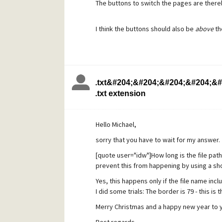
The buttons to switch the pages are ther
I think the buttons should also be
above
th
Kind regards
Wolfgang
.txt&#204;&#204;&#204;&#204;&#
.txt extension
Hello Michael,
sorry that you have to wait for my answer.
[quote user="idw"]How long is the file path (
prevent this from happening by using a sh
Yes, this happens only if the file name inclu
I did some trials: The border is 79 - this is
Merry Christmas and a happy new year to yo