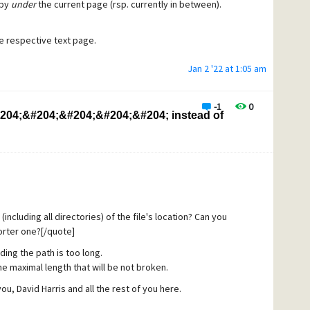
eby
under
the current page (rsp. currently in between).
e respective text page.
Jan 2 '22 at 1:05 am
-1
0
204;&#204;&#204;&#204;&#204; instead of
including all directories) of the file's location? Can you
orter one?[/quote]
ding the path is too long.
 the maximal length that will be not broken.
u, David Harris and all the rest of you here.