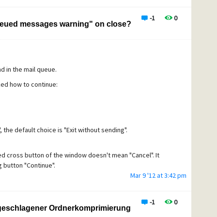
-1
0
Queued messages warning" on close?
d in the mail queue.
ked how to continue:
 the default choice is "Exit without sending".
ed cross button of the window doesn't mean "Cancel". It
g button "Continue".
Mar 9 '12 at 3:42 pm
-1
0
hlgeschlagener Ordnerkomprimierung