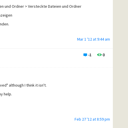
ien und Ordner > Versteckte Dateien und Ordner
nzeigen
inden.
Mar 1 '12 at 9:44 am
wo all die Bytes auf der Festplatte geblieben sind : -)
-1
0
" although I think it isn't.
ny help.
Feb 27 '12 at 8:59 pm