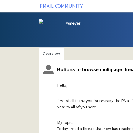
PMAIL COMMUNITY
wmeyer
Overview
Buttons to browse multipage thr
Hello,
first of all thank you for reviving the PMai
year to all of you here.
My topic:
Today I read a thread that now has reache