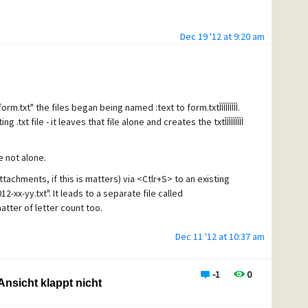
Dec 19 '12 at 9:20 am
m.txt" the files began being named :text to form.txtÌÌÌÌÌÌÌÌÌ.
.txt file - it leaves that file alone and creates the txtÌÌÌÌÌÌÌÌÌ
e not alone.
ttachments, if this is matters) via <Ctlr+S> to an existing
-xx-yy.txt". It leads to a separate file called
 matter of letter count too.
Dec 11 '12 at 10:37 am
-1
0
nsicht klappt nicht