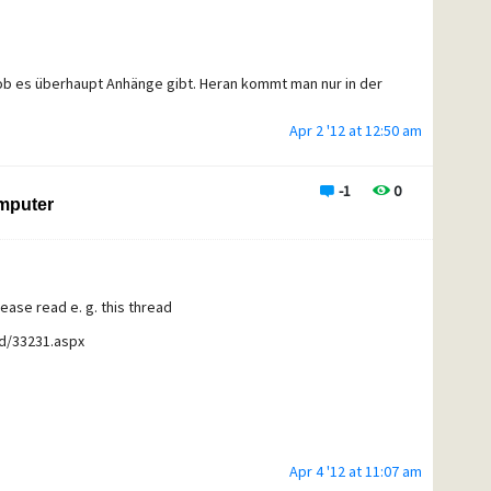
, ob es überhaupt Anhänge gibt. Heran kommt man nur in der
Apr 2 '12 at 12:50 am
-1
0
mputer
Please read e. g. this thread
d/33231.aspx
Apr 4 '12 at 11:07 am