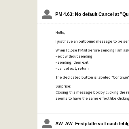
PM 4.63: No default Cancel at "
Hello,
I just have an outbound message to be sen
When I close PMail before sending I am as
- exit without sending
- sending, then exit
- cancel exit, return.
The dedicated button is labeled "Continue",
Surprise:
Closing this message box by clicking the r
seems to have the same effect like clickin
Best regards
Wolfgang
WinXPSP3, PM4.63
AW: AW: Festplatte voll nach fe