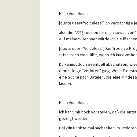
Hallo Voiceless,
[quote user="Voiceless"]Ich verdächtige je
also die *.$$$ riechen für mich sowas von 
Auf meinem Rechner würde ich sie löschen
[quote user="Voiceless"]Das Treesize Pro
tatsächlich eine Hilfe, wenn ich kurz vorh
Du kannst doch eventuell abschätzen, wievi
demzufolge "verloren" ging. Wenn Treesize d
eine Suche nach Dateien, die eine Mindes
lassen.
Dabei kann allerdings Windows selbst wie
Standardeinstellung verkrüppelt hat und nu
Hallo Voiceless,
andere Suchwerkzeuge oder eventuell ein 
ich kann mir noch vorstellen, daß die entst
Viel Erfolg.
gezeigt werden.
Mit freundlichen Grüßen
Bei WinXP bitte mal nachsehen im Explorer
Wolfgang