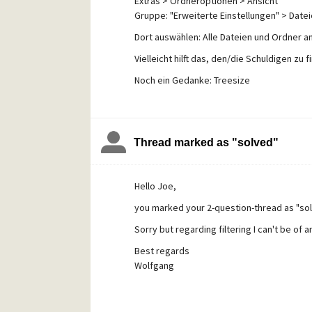
Extras > Ordneroptionen > Ansicht
Gruppe: "Erweiterte Einstellungen" > Date
Dort auswählen: Alle Dateien und Ordner a
Vielleicht hilft das, den/die Schuldigen zu f
Noch ein Gedanke: Treesize
http://www.jam-software.de/freeware/
Mit diesem Programm kann man feststellen, 
Mit freundlichen Grüßen
Thread marked as "solved"
Wolfgang
Hello Joe,
you marked your 2-question-thread as "solved
Sorry but regarding filtering I can't be of a
Best regards
Wolfgang