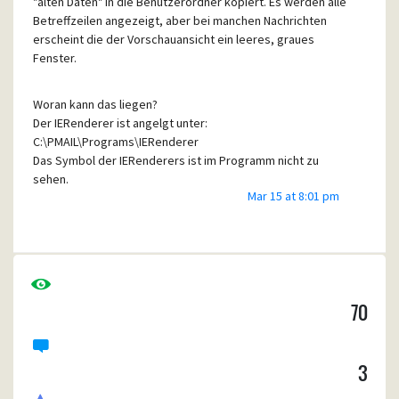
"alten Daten" in die Benutzerordner kopiert. Es werden alle
Betreffzeilen angezeigt, aber bei manchen Nachrichten
erscheint die der Vorschauansicht ein leeres, graues
Fenster.
Woran kann das liegen?
Der IERenderer ist angelgt unter:
C:\PMAIL\Programs\IERenderer
Das Symbol der IERenderers ist im Programm nicht zu
sehen.
Mar 15 at 8:01 pm
Vielen Dank an Euch!
70
3