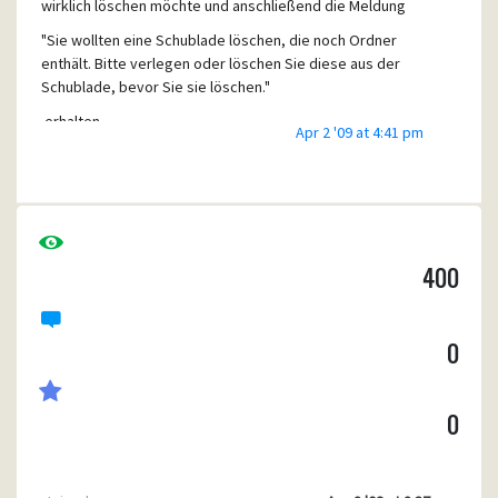
wirklich löschen möchte und anschließend die Meldung
"Sie wollten eine Schublade löschen, die noch Ordner
enthält. Bitte verlegen oder löschen Sie diese aus der
Schublade, bevor Sie sie löschen."
erhalten.
Apr 2 '09 at 4:41 pm
Weiß jemand, wie diese Schubladen gelöscht werden
können?
Daniela
400
0
0