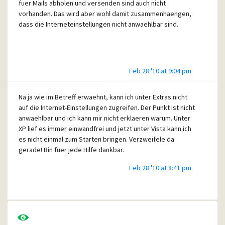
fuer Mails abholen und versenden sind auch nicht
vorhanden. Das wird aber wohl damit zusammenhaengen,
dass die Interneteinstellungen nicht anwaehlbar sind.
THEMA HAT SICH ERLEDIGT> DIE WINSOCK32 war das
Feb 28 '10 at 9:04 pm
problem nicht die WINSOCK!
Na ja wie im Betreff erwaehnt, kann ich unter Extras nicht
auf die Internet-Einstellungen zugreifen. Der Punkt ist nicht
Wer lesen kann ist klar im Vorteil[:^)]
anwaehlbar und ich kann mir nicht erklaeren warum. Unter
XP lief es immer einwandfrei und jetzt unter Vista kann ich
es nicht einmal zum Starten bringen. Verzweifele da
gerade! Bin fuer jede Hilfe dankbar.
Feb 28 '10 at 8:41 pm