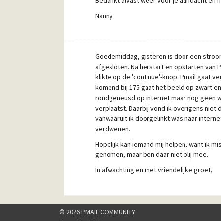
Bedankt alvast weer voor je aandacht en m
Nanny
Goedemiddag, gisteren is door een strooms
afgesloten. Na herstart en opstarten van 
klikte op de 'continue'-knop. Pmail gaat v
komend bij 175 gaat het beeld op zwart en 
rondgeneusd op internet maar nog geen we
verplaatst. Daarbij vond ik overigens niet 
vanwaaruit ik doorgelinkt was naar interne
verdwenen.
Hopelijk kan iemand mij helpen, want ik m
genomen, maar ben daar niet blij mee.
In afwachting en met vriendelijke groet,
Nanny Verheijen
© 2026 PMAIL COMMUNITY