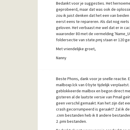
Bedankt voor je suggesties. Het hernoemen
geprobeerd, maar dat was ook de oplossing 
zou ik juist denken dat het een van beiden
eerst eens te repareren. Als dat nog niets
geloven. Het verbaast me wel dat er in cac
waaronder 80 met de vermelding 'Name_Un
foldersectie van state.pmj staan er 120 gen
Met vriendelijke groet,
Nanny
Beste Phons, dank voor je snelle reactie. 
mailboxp.lck van 0 byte tijdelijk verplaats
geblokkeerde mailbox en begon direct met '
gisteren al de laatste versie van Pmail geïn
geen verschil gemaakt. Kan het zijn dat ee
crash gecorrumpeerd is geraakt? Zal ik dez
.cnm bestanden heb ik 8 andere bestanden 
2 .pmi bestanden.