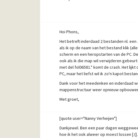
Hoi Phons,
Het betreft inderdaad 2 bestanden nl. een 
als ik op de naam van het bestand klik (al
scherm en een heropstarten van de PC. De
ook als ik die map wil verwijderen gebeur
met del fol06581.* komt de crash. Het lijkt
PC, maar het liefst wil ik zo'n kapot best
Dank voor het meedenken en inderdaad wer
mappenstructuur weer opnieuw opbouwen.
Met groet,
Nanny
[quote user="Nanny Verheijen"]
Dankjewel. Ben een paar dagen weggeweest 
hoe ik het ook alweer op moest lossen [:(].