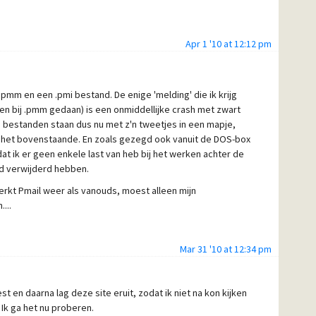
Apr 1 '10 at 12:12 pm
.pmm en een .pmi bestand. De enige 'melding' die ik krijg
leen bij .pmm gedaan) is een onmiddellijke crash met zwart
 bestanden staan dus nu met z'n tweetjes in een mapje,
t het bovenstaande. En zoals gezegd ook vanuit de DOS-box
 dat ik er geen enkele last van heb bij het werken achter de
and verwijderd hebben.
kt Pmail weer als vanouds, moest alleen mijn
...
Mar 31 '10 at 12:34 pm
en daarna lag deze site eruit, zodat ik niet na kon kijken
 Ik ga het nu proberen.