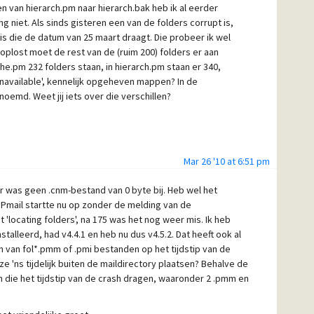
 van hierarch.pm naar hierarch.bak heb ik al eerder
niet. Als sinds gisteren een van de folders corrupt is,
 is die de datum van 25 maart draagt. Die probeer ik wel
 oplost moet de rest van de (ruim 200) folders er aan
he.pm 232 folders staan, in hierarch.pm staan er 340,
available', kennelijk opgeheven mappen? In de
oemd. Weet jij iets over die verschillen?
Mar 26 '10 at 6:51 pm
Er was geen .cnm-bestand van 0 byte bij. Heb wel het
t. Pmail startte nu op zonder de melding van de
locating folders', na 175 was het nog weer mis. Ik heb
stalleerd, had v4.4.1 en heb nu dus v4.5.2. Dat heeft ook al
n van fol*.pmm of .pmi bestanden op het tijdstip van de
e 'ns tijdelijk buiten de maildirectory plaatsen? Behalve de
die het tijdstip van de crash dragen, waaronder 2 .pmm en