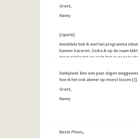
Groet,
Nanny
[/quote]
Inmiddels heb ik met het programma mbx
kunnen traceren. Zodra ik op de naam klikt
terug geplaatst en zoals het er nu naar uit
dus voor het goede advies. Er blijft nog 1
betreffende folderbestand verwijderen, ook 
Dankjewel. Ben een paar dagen weggeweest 
niet specifiek met Pegasus mail te maken,
hoe ik het ook alweer op moest lossen [:(].
te verwijderen?
Groet,
Met vriendelijke groet,
Nanny
Nanny
Beste Phons,