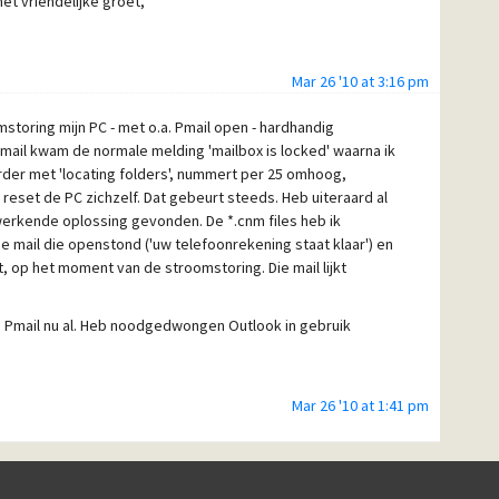
et vriendelijke groet,
Mar 26 '10 at 3:16 pm
toring mijn PC - met o.a. Pmail open - hardhandig
Pmail kwam de normale melding 'mailbox is locked' waarna ik
erder met 'locating folders', nummert per 25 omhoog,
reset de PC zichzelf. Dat gebeurt steeds. Heb uiteraard al
rkende oplossing gevonden. De *.cnm files heb ik
de mail die openstond ('uw telefoonrekening staat klaar') en
t, op het moment van de stroomstoring. Die mail lijkt
is Pmail nu al. Heb noodgedwongen Outlook in gebruik
Mar 26 '10 at 1:41 pm