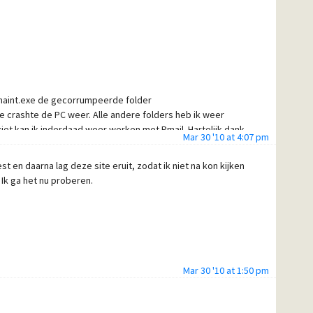
maint.exe de gecorrumpeerde folder
e crashte de PC weer. Alle andere folders heb ik weer
ziet kan ik inderdaad weer werken met Pmail. Hartelijk dank
Mar 30 '10 at 4:07 pm
 probleem over: ik kan met geen mogelijkheid het
in DOS niet. Zelfs dan crasht de PC. Dit heeft natuurlijk
en daarna lag deze site eruit, zodat ik niet na kon kijken
 maar misschien weet u toch een oplossing hoe dit bestand
 Ik ga het nu proberen.
Mar 30 '10 at 1:50 pm