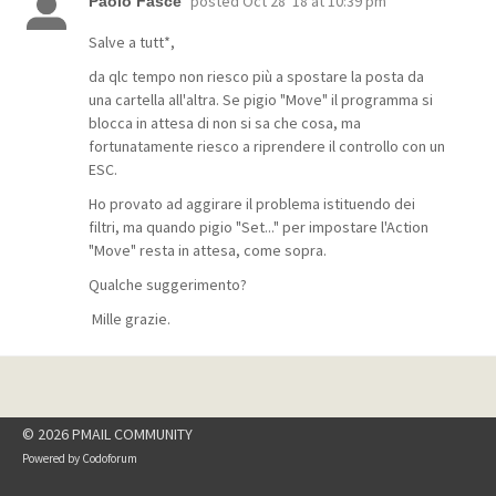
posted
Oct 28 '18 at 10:39 pm
Paolo Fasce
Salve a tutt*,
da qlc tempo non riesco più a spostare la posta da
una cartella all'altra. Se pigio "Move" il programma si
blocca in attesa di non si sa che cosa, ma
fortunatamente riesco a riprendere il controllo con un
ESC.
Ho provato ad aggirare il problema istituendo dei
filtri, ma quando pigio "Set..." per impostare l'Action
"Move" resta in attesa, come sopra.
Qualche suggerimento?
Mille grazie.
© 2026 PMAIL COMMUNITY
Powered by
Codoforum