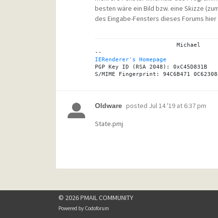
besten wäre ein Bild bzw. eine Skizze (zu
des Eingabe-Fensters dieses Forums hier a
			Michael

IERenderer's Homepage
PGP Key ID (RSA 2048): 0xC45D831B

posted
Jul 14 '19 at 6:37 pm
Oldware
State.pmj
© 2026 PMAIL COMMUNITY
Powered by
Codoforum