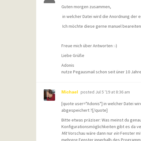
Guten morgen zusammen,
in welcher Datei wird die Anordnung der 
Ich möchte diese gerne manuel beareiten,
Freue mich über Antworten :-)
Liebe Grüße
Adonis
nutze Pegausmail schon seit üner 10 Jahren
posted
Jul 5 '19 at 8:36 am
Michael
[quote user="Adonis"] in welcher Datei wi
abgespeichert ?[/quote]
Bitte etwas präziser: Was meinst du genau
Konfigurationsmöglichkeiten gibt es da v
Mit
Vorschau wäre dann nur
ein
Fenster mi
mehrere Fenster innerhalb des Programm