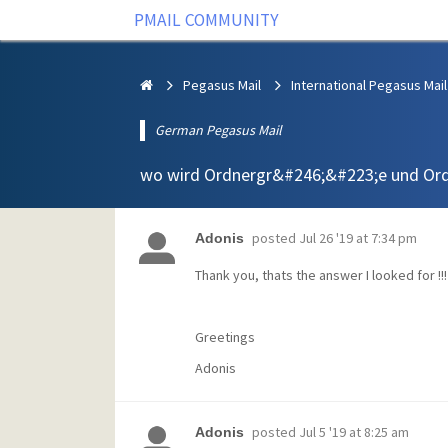
PMAIL COMMUNITY
Pegasus Mail
International Pegasus Mail
German Pegasus Mail
wo wird Ordnergr&#246;&#223;e und Ordn
posted
Jul 26 '19 at 7:34 pm
Adonis
Thank you, thats the answer I looked for !!!
Greetings
Adonis
posted
Jul 5 '19 at 8:25 am
Adonis