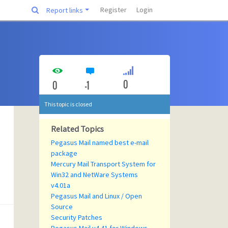
Register
Login
Report links
0
0
-1
This topic is closed
Related Topics
Pegasus Mail named best e-mail
package
Mercury Mail Transport System for
Win32 and NetWare Systems
v4.01a
Pegasus Mail and Linux / Open
Source
Security Patches