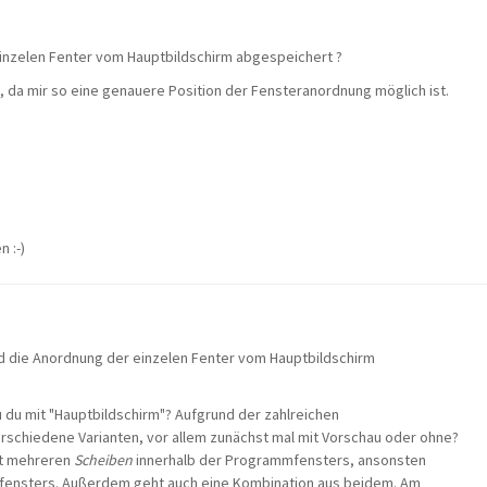
einzelen Fenter vom Hauptbildschirm abgespeichert ?
 da mir so eine genauere Position der Fensteranordnung möglich ist.
 :-)
rd die Anordnung der einzelen Fenter vom Hauptbildschirm
 du mit "Hauptbildschirm"? Aufgrund der zahlreichen
erschiedene Varianten, vor allem zunächst mal mit Vorschau oder ohne?
t mehreren
Scheiben
innerhalb der Programmfensters, ansonsten
fensters. Außerdem geht auch eine Kombination aus beidem. Am