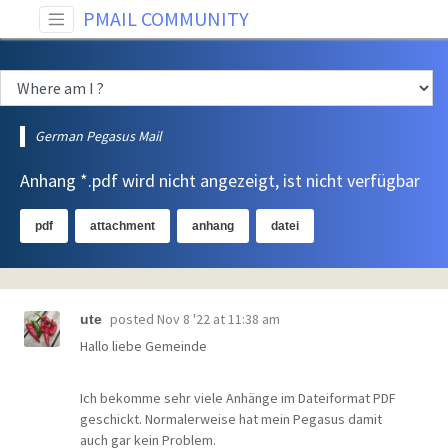
PMAIL COMMUNITY
German Pegasus Mail
Anhang *.pdf wird nicht angezeigt, ist nicht verfügbar
pdf
attachment
anhang
datei
posted
Nov 8 '22 at 11:38 am
ute
Hallo liebe Gemeinde
Ich bekomme sehr viele Anhänge im Dateiformat PDF
geschickt. Normalerweise hat mein Pegasus damit
auch gar kein Problem.