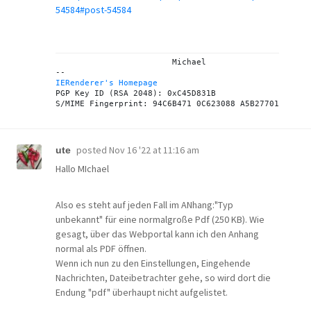
54584#post-54584
			Michael

IERenderer's Homepage
PGP Key ID (RSA 2048): 0xC45D831B

posted
Nov 16 '22 at 11:16 am
ute
Hallo MIchael
Also es steht auf jeden Fall im ANhang:"Typ
unbekannt" für eine normalgroße Pdf (250 KB). Wie
gesagt, über das Webportal kann ich den Anhang
normal als PDF öffnen.
Wenn ich nun zu den Einstellungen, Eingehende
Nachrichten, Dateibetrachter gehe, so wird dort die
Endung "pdf" überhaupt nicht aufgelistet.