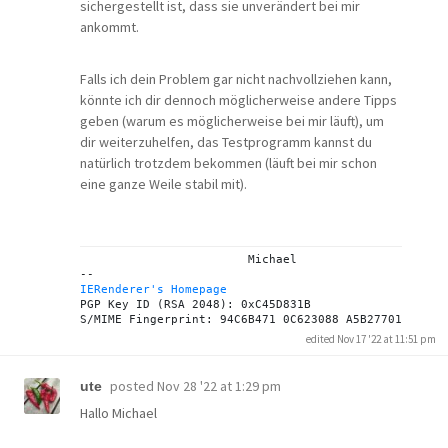
sichergestellt ist, dass sie unverändert bei mir
ankommt.
Falls ich dein Problem gar nicht nachvollziehen kann,
könnte ich dir dennoch möglicherweise andere Tipps
geben (warum es möglicherweise bei mir läuft), um
dir weiterzuhelfen, das Testprogramm kannst du
natürlich trotzdem bekommen (läuft bei mir schon
eine ganze Weile stabil mit).
			Michael

IERenderer's Homepage
PGP Key ID (RSA 2048): 0xC45D831B

edited Nov 17 '22 at 11:51 pm
posted
Nov 28 '22 at 1:29 pm
ute
Hallo Michael