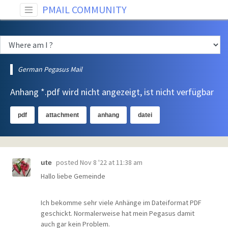
PMAIL COMMUNITY
German Pegasus Mail
Anhang *.pdf wird nicht angezeigt, ist nicht verfügbar
pdf
attachment
anhang
datei
posted
Nov 8 '22 at 11:38 am
ute
Hallo liebe Gemeinde
Ich bekomme sehr viele Anhänge im Dateiformat PDF
geschickt. Normalerweise hat mein Pegasus damit
auch gar kein Problem.