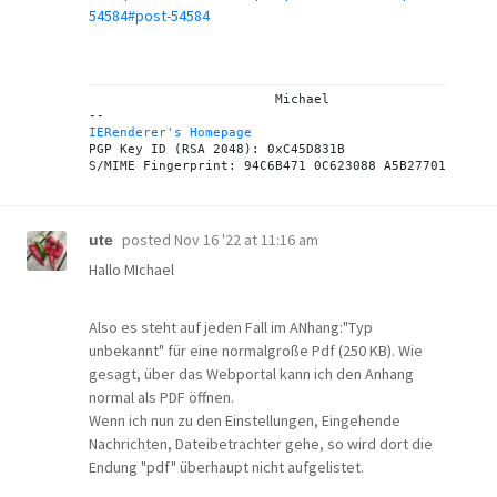
54584#post-54584
			Michael

IERenderer's Homepage
PGP Key ID (RSA 2048): 0xC45D831B

posted
Nov 16 '22 at 11:16 am
ute
Hallo MIchael
Also es steht auf jeden Fall im ANhang:"Typ
unbekannt" für eine normalgroße Pdf (250 KB). Wie
gesagt, über das Webportal kann ich den Anhang
normal als PDF öffnen.
Wenn ich nun zu den Einstellungen, Eingehende
Nachrichten, Dateibetrachter gehe, so wird dort die
Endung "pdf" überhaupt nicht aufgelistet.