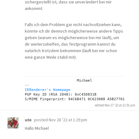
sichergestellt ist, dass sie unverändert bei mir
ankommt.
Falls ich dein Problem gar nicht nachvollziehen kann,
könnte ich dir dennoch möglicherweise andere Tipps
geben (warum es möglicherweise bei mir läuft), um
dir weiterzuhelfen, das Testprogramm kannst du
natürlich trotzdem bekommen (läuft bei mir schon
eine ganze Weile stabil mit).
			Michael

IERenderer's Homepage
PGP Key ID (RSA 2048): 0xC45D831B

edited Nov 17 '22 at 11:51 pm
posted
Nov 28 '22 at 1:29 pm
ute
Hallo Michael