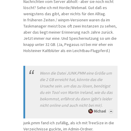
Nachrichten vom Server abholt - aber sie noch nicht
löscht? Sehe ich mit Horde/Webmail. Gut daß es
wenigstens das gibt, aber nichts für den Alltag.
In früheren Zeiten / winpm-Versionen waren da im
Taskmanager meist bzw. oft zwei Instanzen zu sehen,
aber das liegt meiner Erinnerung nach Jahre zurück.
Jetzt immer nur eine. Und Speichernutzung so um die
knapp unter 32 GB. (Ja, Pegasus ist bei mir eher ein
Holsteiner Kaltblüter als ein Leichtbau-Flugpferd.)
Wenn die Datei JUNK.PMM eine Größe um
die 2 GB erreicht hat, könnte das die
Ursache sein. um das zu lösen, benötigst
du ein Tool von Martin Ireland, wie du das
bekommst, erfährst du dann (gibt's leider
nicht online und auch nicht bei mir).
Michael
junk.pmm fand ich zufällig, als ich mit TreeSize in die
Verzeichnisse guckte, im Admin-Ordner.