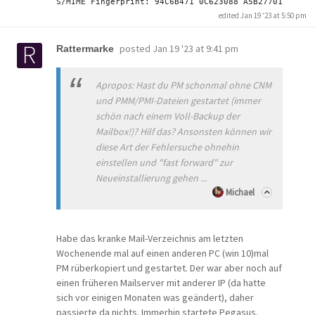
edited Jan 19 '23 at 5:50 pm
posted
Jan 19 '23 at 9:41 pm
Rattermarke
Apropos: Hast du PM schonmal ohne CNM
und PMM/PMI-Dateien gestartet (immer
schön nach einem Voll-Backup der
Mailbox!)? Hilf das? Ansonsten können wir
diese Art der Fehlersuche ohnehin
einstellen und "fast forward" zur
Neueinstallierung gehen ...
Michael
Habe das kranke Mail-Verzeichnis am letzten
Wochenende mal auf einen anderen PC (win 10)mal
PM rüberkopiert und gestartet. Der war aber noch auf
einen früheren Mailserver mit anderer IP (da hatte
sich vor einigen Monaten was geändert), daher
passierte da nichts. Immerhin startete Pegasus.