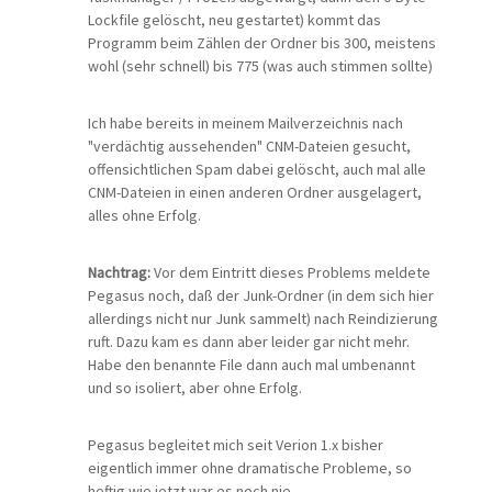
Lockfile gelöscht, neu gestartet) kommt das
Programm beim Zählen der Ordner bis 300, meistens
wohl (sehr schnell) bis 775 (was auch stimmen sollte)
Ich habe bereits in meinem Mailverzeichnis nach
"verdächtig aussehenden" CNM-Dateien gesucht,
offensichtlichen Spam dabei gelöscht, auch mal alle
CNM-Dateien in einen anderen Ordner ausgelagert,
alles ohne Erfolg.
Nachtrag:
Vor dem Eintritt dieses Problems meldete
Pegasus noch, daß der Junk-Ordner (in dem sich hier
allerdings nicht nur Junk sammelt) nach Reindizierung
ruft. Dazu kam es dann aber leider gar nicht mehr.
Habe den benannte File dann auch mal umbenannt
und so isoliert, aber ohne Erfolg.
Pegasus begleitet mich seit Verion 1.x bisher
eigentlich immer ohne dramatische Probleme, so
heftig wie jetzt war es noch nie.