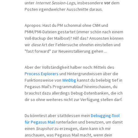
unter
Internet Session-Logs
, insbesondere
vor
dem
Posten irgendwelcher Ausschnitte daraus.
Apropos: Hast du PM schonmal ohne CNM und
PMM/PMI-Dateien gestartet (immer schön nach einem
Voll-Backup der Mailbox!)? Hilf das? Ansonsten können
wir
diese
Art der Fehlersuche ohnehin einstellen und
"fast forward" zur Neueinstallierung gehen ...
Aber der Vollständigkeit halber noch: Mittels des
Process Explorers
und Hintergrundwissen über die
Funktionsweise von
WinDbg
kannst du beliebig tief in
Pegasus Mail's Programmablauf hineinschauen, du
brauchst dazu allerdings Debug-Datenbanken, die ich
dir so ohne weiteres nicht zur Verfügung stellen darf.
Du könntest aber stattdessen mein
Debugging-Tool
für Pegasus Mail
runterladen und benutzen, um damit
einen
Snapshot
zu erzeugen, dann kann ich mir
anschauen, was Pegasus Mail macht, wenn dein