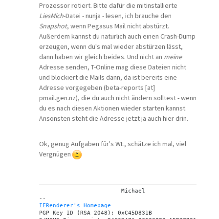
Prozessor rotiert. Bitte dafür die mitinstallierte
LiesMich
-Datei - nunja - lesen, ich brauche den
Snapshot
, wenn Pegasus Mail nicht abstürzt.
Außerdem kannst du natürlich auch einen Crash-Dump
erzeugen, wenn du's mal wieder abstürzen lässt,
dann haben wir gleich beides. Und nicht an
meine
Adresse senden, T-Online mag diese Dateien nicht
und blockiert die Mails dann, da ist bereits eine
Adresse vorgegeben (beta-reports [at]
pmail.gen.nz), die du auch nicht ändern solltest - wenn
du es nach diesen Aktionen wieder starten kannst.
Ansonsten steht die Adresse jetzt ja auch hier drin.
Ok, genug Aufgaben für's WE, schätze ich mal, viel
Vergnügen
			Michael

IERenderer's Homepage
PGP Key ID (RSA 2048): 0xC45D831B
