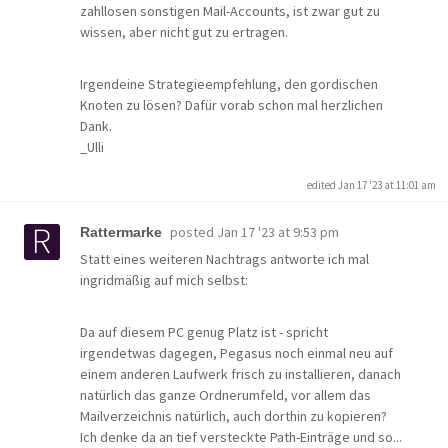
zahllosen sonstigen Mail-Accounts, ist zwar gut zu
wissen, aber nicht gut zu ertragen.
Irgendeine Strategieempfehlung, den gordischen
Knoten zu lösen? Dafür vorab schon mal herzlichen
Dank.
_Ulli
edited Jan 17 '23 at 11:01 am
posted
Jan 17 '23 at 9:53 pm
Rattermarke
Statt eines weiteren Nachtrags antworte ich mal
ingridmäßig auf mich selbst:
Da auf diesem PC genug Platz ist - spricht
irgendetwas dagegen, Pegasus noch einmal neu auf
einem anderen Laufwerk frisch zu installieren, danach
natürlich das ganze Ordnerumfeld, vor allem das
Mailverzeichnis natürlich, auch dorthin zu kopieren?
Ich denke da an tief versteckte Path-Einträge und so...