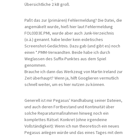
Übersichtliche 2 kB groß.
Paßt das zur (primären) Fehlermeldung? Die Datei, die
angemäkelt wurde, hieß hier laut Fehlermeldung
FOL03D3E.PMI, wurde aber auch Junk-Verzeichnis
(o.ä.) genannt. habe leider kein eidetisches
Screenshot-Gedächtnis. Dazu gab (und gibt es) noch
einen *.PMM-Verwandten. Beide habe ich durch
Weglassen des Suffix-Punktes aus dem Spiel
genommen.
Brauche ich dann das Werkzeug von Martin Ireland zur
Zeit überhaupt? Wenn ja, hilft Googlieren vermutlich
schnell weiter, um es hier nutzen zu können.
Generell ist mir Pegasus' Handhabung seiner Dateien,
und auch deren Fortbestand und Kontinuität über
solche Reparaturmaßnahmen hinweg noch ein
komplettes Rätsel. Konkret (ohne irgendeine
Vollständigkeit): Wenn ich nun theoretisch ein neues
Pegasus anlegen würde und das eines Tages mit dem