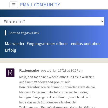
PMAIL COMMUNITY
German Pegasus Mail
Mal wieder: Eingangsordner öffnen - endlos und ohne
Erfolg
posted
Jan 17 '23 at 10:57 am
Rattermarke
Mojn, seit fast einer Woche öffnet Pegasus 4.80 hier
auf einem Windows7-64 pro PC sein
Benutzerinterface nicht mehr. Entweder steht da die
Meldung Programm startet - bitte warten, oder,
häufiger: Eingangsordner öffnen..., manchmal ( ich
habe das nach Stunden jeweils über den
Taskmanager / Prozeß abgewürgt, dann den 0-Byte -