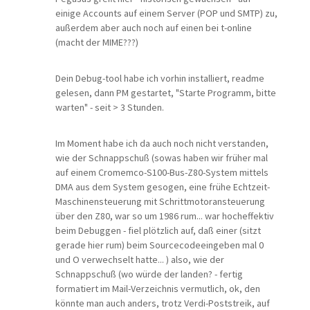
einige Accounts auf einem Server (POP und SMTP) zu,
außerdem aber auch noch auf einen bei t-online
(macht der MIME???)
Dein Debug-tool habe ich vorhin installiert, readme
gelesen, dann PM gestartet, "Starte Programm, bitte
warten" - seit > 3 Stunden.
Im Moment habe ich da auch noch nicht verstanden,
wie der Schnappschuß (sowas haben wir früher mal
auf einem Cromemco-S100-Bus-Z80-System mittels
DMA aus dem System gesogen, eine frühe Echtzeit-
Maschinensteuerung mit Schrittmotoransteuerung
über den Z80, war so um 1986 rum... war hocheffektiv
beim Debuggen - fiel plötzlich auf, daß einer (sitzt
gerade hier rum) beim Sourcecodeeingeben mal 0
und O verwechselt hatte... ) also, wie der
Schnappschuß (wo würde der landen? - fertig
formatiert im Mail-Verzeichnis vermutlich, ok, den
könnte man auch anders, trotz Verdi-Poststreik, auf