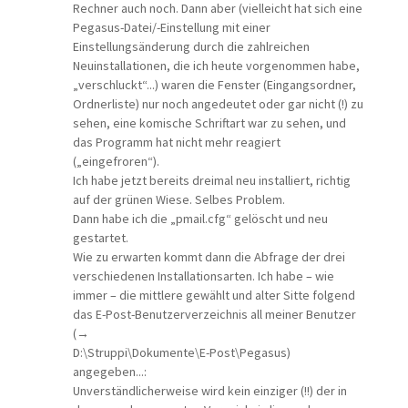
Rechner auch noch. Dann aber (vielleicht hat sich eine
Pegasus-Datei/-Einstellung mit einer
Einstellungsänderung durch die zahlreichen
Neuinstallationen, die ich heute vorgenommen habe,
„verschluckt“...) waren die Fenster (Eingangsordner,
Ordnerliste) nur noch angedeutet oder gar nicht (!) zu
sehen, eine komische Schriftart war zu sehen, und
das Programm hat nicht mehr reagiert
(„eingefroren“).
Ich habe jetzt bereits dreimal neu installiert, richtig
auf der grünen Wiese. Selbes Problem.
Dann habe ich die „pmail.cfg“ gelöscht und neu
gestartet.
Wie zu erwarten kommt dann die Abfrage der drei
verschiedenen Installationsarten. Ich habe – wie
immer – die mittlere gewählt und alter Sitte folgend
das E-Post-Benutzerverzeichnis all meiner Benutzer
(→
D:\Struppi\Dokumente\E-Post\Pegasus)
angegeben...:
Unverständlicherweise wird kein einziger (!!) der in