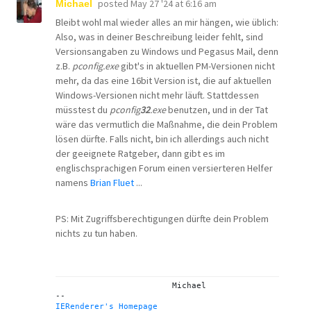
posted
May 27 '24 at 6:16 am
Michael
Bleibt wohl mal wieder alles an mir hängen, wie üblich:
Also, was in deiner Beschreibung leider fehlt, sind
Versionsangaben zu Windows und Pegasus Mail, denn
z.B.
pconfig.exe
gibt's in aktuellen PM-Versionen nicht
mehr, da das eine 16bit Version ist, die auf aktuellen
Windows-Versionen nicht mehr läuft. Stattdessen
müsstest du
pconfig
32
.exe
benutzen, und in der Tat
wäre das vermutlich die Maßnahme, die dein Problem
lösen dürfte. Falls nicht, bin ich allerdings auch nicht
der geeignete Ratgeber, dann gibt es im
englischsprachigen Forum einen versierteren Helfer
namens
Brian Fluet
...
PS: Mit Zugriffsberechtigungen dürfte dein Problem
nichts zu tun haben.
			Michael

IERenderer's Homepage