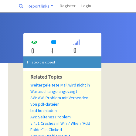
Register
Login
Report links
0
0
-1
This topic is closed
Related Topics
Weitergeleitete Mail wird nicht in
Warteschlange angezeigt
AW: AW: Problem mit Versenden
von pdf-dateien
bild hochladen
AW: Seltenes Problem
v.451 Crashes in Win 7 When "Add
Folder" Is Clicked