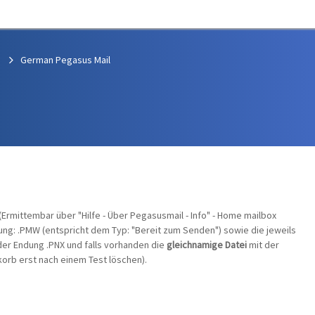
German Pegasus Mail
(Ermittembar über "Hilfe - Über Pegasusmail - Info" - Home mailbox
dung: .PMW (entspricht dem Typ: "Bereit zum Senden") sowie die jeweils
der Endung .PNX und falls vorhanden die
gleichnamige Datei
mit der
orb erst nach einem Test löschen).