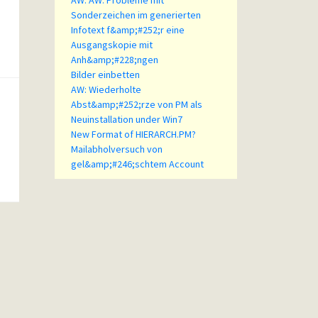
AW: AW: Probleme mit
Sonderzeichen im generierten
Infotext f&amp;#252;r eine
Ausgangskopie mit
Anh&amp;#228;ngen
Bilder einbetten
AW: Wiederholte
Abst&amp;#252;rze von PM als
Neuinstallation under Win7
New Format of HIERARCH.PM?
Mailabholversuch von
gel&amp;#246;schtem Account