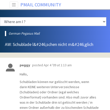
PMAIL COMMUNITY
German Pegasus Mail
AW: Schublade l&#246;schen nicht m&#246;glich
posted
Apr 4 '09 at 1:13 am
peggy
Hallo,
Schubladen können nur gelöscht werden, wenn
darin KEINE weiteren Unterverzeichnisse
(Schubladen) oder Ordner (egal welches
Ordnerformat) vorhanden sind. Also muß zuvor alles
was in der Schublade drin ist gelöscht werden / in
einen Ordner außerhalb der zu löschenden Schublade