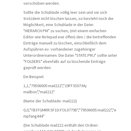
verschoben werden.
Sollte die Schublade völlig leer sein und sie sich
trotzdem nicht löschen lassen, so besteht noch die
Möglichkeit, eine Schublade in der Datei
"
HIERARCH.PM" zu suchen, (mit einem einfachen
Editor wie Notepad.exe öffen) den / die betreffenden
Einträge manuell zu löschen, einschließlich dem
Aufspühren ev. vorhandener zugehöriger
Unterordnernamen. Die Datei "STATE.PMJ" sollte unter
"FOLDERS" ebenfalls auf zu löschende Einträge
geprüft werden.
Ein Beispiel:
1,1,"79506005:mail222","29FF3507:My
mailbox","mail222"
(Name der Schublade: mail222)
0,0,"TB3TGMRR:5F1D:FOL0779D","79506005:mail222","e
mpfang444"
(Die Schublade mail222 enthält den Ordner: