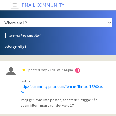
PMAIL COMMUNITY
Svensk Pegasus Mail
obegripligt
posted
May 23 '09 at 7:44 pm
PiS
länk till:
http://community.pmail.com/forums/thread/17200.as
px
möjligen syns inte posten, för att den triggar nåt
spam filter - men vad - det vete 17