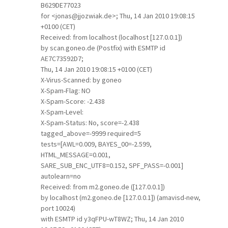
B629DE77023
for <jonas@jjozwiak.de>; Thu, 14 Jan 2010 19:08:15
+0100 (CET)
Received: from localhost (localhost [127.0.0.1])
by scan.goneo.de (Postfix) with ESMTP id
AE7C73592D7;
Thu, 14 Jan 2010 19:08:15 +0100 (CET)
X-Virus-Scanned: by goneo
X-Spam-Flag: NO
X-Spam-Score: -2.438
X-Spam-Level:
X-Spam-Status: No, score=-2.438
tagged_above=-9999 required=5
tests=[AWL=0.009, BAYES_00=-2.599,
HTML_MESSAGE=0.001,
SARE_SUB_ENC_UTF8=0.152, SPF_PASS=-0.001]
autolearn=no
Received: from m2.goneo.de ([127.0.0.1])
by localhost (m2.goneo.de [127.0.0.1]) (amavisd-new,
port 10024)
with ESMTP id y3qFPU-wT8WZ; Thu, 14 Jan 2010