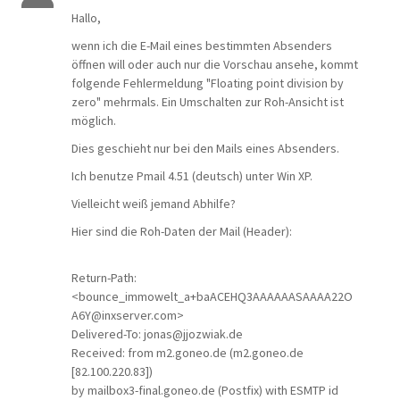
Hallo,
wenn ich die E-Mail eines bestimmten Absenders
öffnen will oder auch nur die Vorschau ansehe, kommt
folgende Fehlermeldung "Floating point division by
zero" mehrmals. Ein Umschalten zur Roh-Ansicht ist
möglich.
Dies geschieht nur bei den Mails eines Absenders.
Ich benutze Pmail 4.51 (deutsch) unter Win XP.
Vielleicht weiß jemand Abhilfe?
Hier sind die Roh-Daten der Mail (Header):
Return-Path:
<bounce_immowelt_a+baACEHQ3AAAAAASAAAA22O
A6Y@inxserver.com>
Delivered-To: jonas@jjozwiak.de
Received: from m2.goneo.de (m2.goneo.de
[82.100.220.83])
by mailbox3-final.goneo.de (Postfix) with ESMTP id