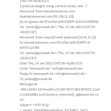
19:07:59 +0100 (CET)
X-policyd-weight: using cached result; rate: -7
Received: from inxmx6.inxserver.com
(inxmx6.inxserver.com [91.199.21.32])
by m2.goneo.de (Postfix) with ESMTP id D2333358FAB
for <jonas@jjozwiak.de>; Thu, 14 Jan 2010 19:07:59
+0100 (CET)
Received: from vavp1il5-web (unknown [10.41.6.12])
by inxmx6.inxserver.com (Postfix) with ESMTP id
B7FEF1237B5
for <jonas@jjozwiak.de>; Thu, 14 Jan 2010 19:07:59
+0100 (CET)
Date: Thu, 14 Jan 2010 19:07:58 +0100 (CET)
From: "immowelt.de" <info@immowelt.de>
Reply-To: Immowelt AG <info@immowelt.de>
To: jonas@jjozwiak.de
Message-ID:
<INX.11b9c1231feeabfcc5118573b71.6b4.887b52.12ad
3.1262dd0bc1e25.bounce_immowelt_a@inxserver.co
m>
Subject: =?UTF-8?Q?
1_neues_Immobilienangebot_f=C3=BCr_Sie?=