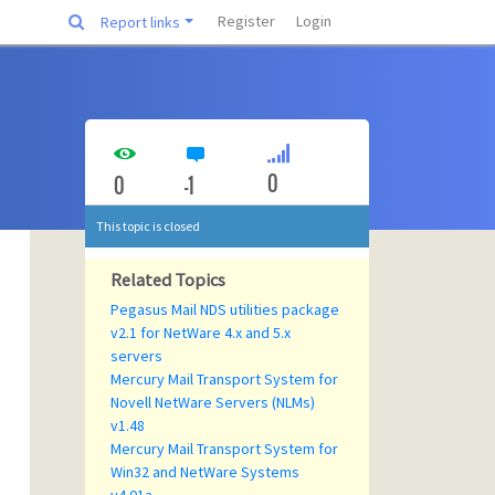
Register
Login
Report links
0
0
-1
This topic is closed
Related Topics
Pegasus Mail NDS utilities package
v2.1 for NetWare 4.x and 5.x
servers
Mercury Mail Transport System for
Novell NetWare Servers (NLMs)
v1.48
Mercury Mail Transport System for
Win32 and NetWare Systems