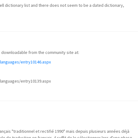
l dictionary list and there does not seem to be a dated dictionary,
? downloadable from the community site at:
/languages/entry10146.aspx
s/languages/entry10139.aspx
ançais "traditionnel et rectifié 1990" mais depuis plusieurs années déjà
le de traduction en français, il suffit de le sélectionner lors d'une phase