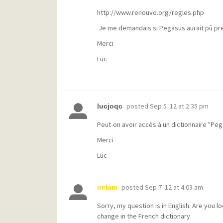
http://www.renouvo.org/regles.php
Je me demandais si Pegasus aurait pû p
Merci
Luc
posted
Sep 5 '12 at 2:35 pm
lucjoqc
Peut-on avoir accès à un dictionnaire "Pega
Merci
Luc
posted
Sep 7 '12 at 4:03 am
irelam
Sorry, my question is in English. Are you l
change in the French dictionary.