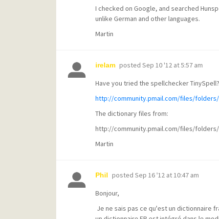
I checked on Google, and searched Hunspel
unlike German and other languages.
Martin
posted
Sep 10 '12 at 5:57 am
irelam
Have you tried the spellchecker TinySpell
http://community.pmail.com/files/folders
The dictionary files from:
http://community.pmail.com/files/folder
Martin
posted
Sep 16 '12 at 10:47 am
Phil
Bonjour,
Je ne sais pas ce qu'est un dictionnaire fr
un dictionnaire FR est intégré dans le modu