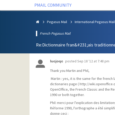
PMAIL COMMUNITY
Pegasus Mail
International Pegasus Mail
French Pegasus Mail
Re:Dictionnaire fran&#231;ais traditionne
posted
Sep 18 '12 at 7:48 pm
lucjoqc
Thank you Martin and Phil,
Martin : yes, it is the same for the french
dictionaries page ( http://wiki.openoffice.o
OpenOffice, the French Classic and the Ref
1990 or both together.
Phil: merci pour l'explication des limitati
Réforme 1990, l'orthographe a été simplif
donne ceci :