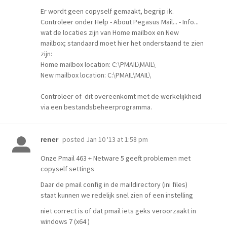
Er wordt geen copyself gemaakt, begrijp ik.
Controleer onder Help - About Pegasus Mail... - Info...
wat de locaties zijn van Home mailbox en New
mailbox; standaard moet hier het onderstaand te zien
zijn:
Home mailbox location: C:\PMAIL\MAIL\
New mailbox location: C:\PMAIL\MAIL\
Controleer of dit overeenkomt met de werkelijkheid
via een bestandsbeheerprogramma.
posted
Jan 10 '13 at 1:58 pm
rener
Onze Pmail 463 + Netware 5 geeft problemen met
copyself settings
Daar de pmail config in de maildirectory (ini files)
staat kunnen we redelijk snel zien of een instelling
niet correct is of dat pmail iets geks veroorzaakt in
windows 7 (x64 )