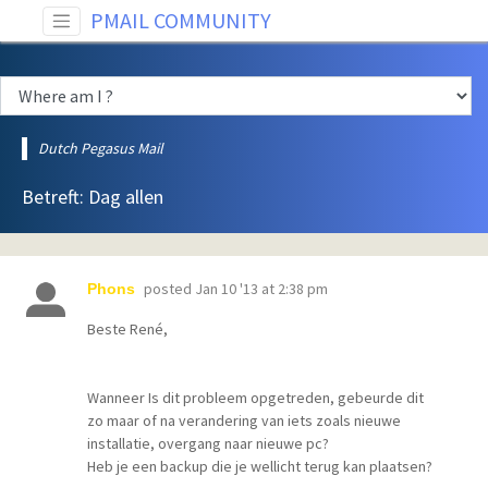
PMAIL COMMUNITY
Dutch Pegasus Mail
Betreft: Dag allen
posted
Jan 10 '13 at 2:38 pm
Phons
Beste René,
Wanneer Is dit probleem opgetreden, gebeurde dit
zo maar of na verandering van iets zoals nieuwe
installatie, overgang naar nieuwe pc?
Heb je een backup die je wellicht terug kan plaatsen?