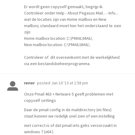
Er wordt geen copyself gemaakt, begrijp ik.
Controleer onder Help - About Pegasus Mail... - Info...
wat de locaties zijn van Home mailbox en New
mailbox; standaard moet hier het onderstaand te zien
zijn:
Home mailbox location: C:\PMAIL\MAIL\
New mailbox location: C:\PMAIL\MAIL\
Controleer of dit overeenkomt met de werkelijkheid
via een bestandsbeheerprogramma.
posted
Jan 10 '13 at 1:58 pm
rener
Onze Pmail 463 + Netware 5 geeft problemen met
copyself settings
Daar de pmail config in de maildirectory (ini files)
staat kunnen we redelijk snel zien of een instelling
niet correct is of dat pmail iets geks veroorzaakt in
windows 7 (x64 )