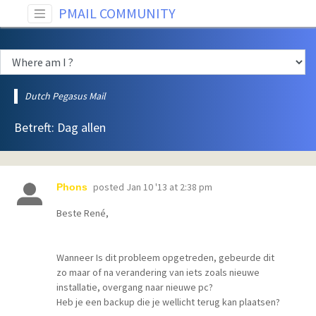
PMAIL COMMUNITY
Dutch Pegasus Mail
Betreft: Dag allen
posted
Jan 10 '13 at 2:38 pm
Phons
Beste René,
Wanneer Is dit probleem opgetreden, gebeurde dit
zo maar of na verandering van iets zoals nieuwe
installatie, overgang naar nieuwe pc?
Heb je een backup die je wellicht terug kan plaatsen?