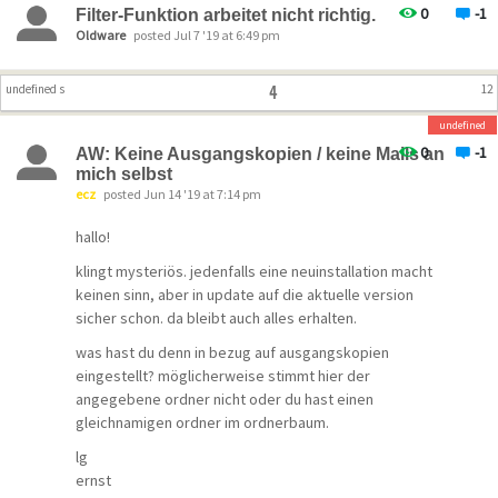
0
-1
Filter-Funktion arbeitet nicht richtig.
Oldware
posted Jul 7 '19 at 6:49 pm
4
undefined s
12
undefined
0
-1
AW: Keine Ausgangskopien / keine Mails an
mich selbst
ecz
posted Jun 14 '19 at 7:14 pm
hallo!
klingt mysteriös. jedenfalls eine neuinstallation macht
keinen sinn, aber in update auf die aktuelle version
sicher schon. da bleibt auch alles erhalten.
was hast du denn in bezug auf ausgangskopien
eingestellt? möglicherweise stimmt hier der
angegebene ordner nicht oder du hast einen
gleichnamigen ordner im ordnerbaum.
lg
ernst