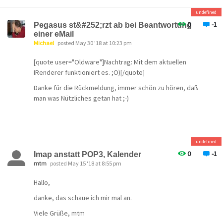
undefined
0
-1
Pegasus st&#252;rzt ab bei Beantwortung
einer eMail
Michael
posted May 30 '18 at 10:23 pm
[quote user="Oldware"]Nachtrag: Mit dem aktuellen
IRenderer funktioniert es. ;O)[/quote]
Danke für die Rückmeldung, immer schön zu hören, daß
man was Nützliches getan hat ;-)
undefined
0
-1
Imap anstatt POP3, Kalender
mtm
posted May 15 '18 at 8:55 pm
Hallo,
danke, das schaue ich mir mal an.
Viele Grüße, mtm