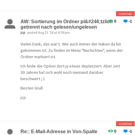
hingestellt, auf dem
NextCloud
läuft. Hier können wir
jetzt Verzeichnisse anlegen und diese einzeln für
bestimmte Kunden mit Upload- und Downloadrechten
undefined
freigeben. Die Kunden erhalten dann per Telefon ihr PW
0
-1
AW: Sortierung im Ordner pl&#246;tzlich
mitgeteilt und per E-mail den Link zum
getrennt nach gelesen/ungelesen
jcp
posted Aug 23 '18 at 4:28 pm
Austauschverzeichnis. Klappt gut.
Gruß
Vielen Dank, das war's. Wie auch immer der Haken da hin
gekommen ist.
Zu finden im Menü "Nachichten", wenn der
Jörg
Ordner markiert ist.
Ich finde die Option dort ja etwas deplatziert. Aber seit
30 Jahren hat sich wohl noch niemand darüber
beschwert ;-)
Besten Gruß
jcp
undefined
0
-1
Re:: E-Mail-Adresse in Von-Spalte