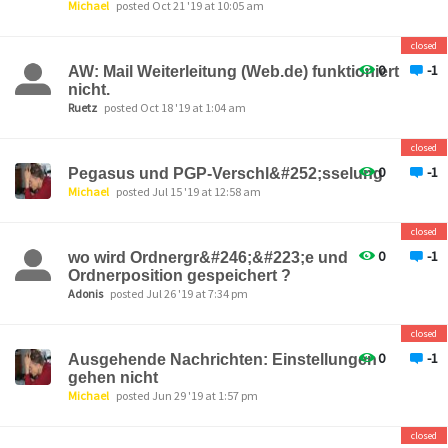
Michael
posted Oct 21 '19 at 10:05 am
closed
0
-1
AW: Mail Weiterleitung (Web.de) funktioniert
nicht.
Ruetz
posted Oct 18 '19 at 1:04 am
closed
0
-1
Pegasus und PGP-Verschl&#252;sselung
Michael
posted Jul 15 '19 at 12:58 am
closed
0
-1
wo wird Ordnergr&#246;&#223;e und
Ordnerposition gespeichert ?
Adonis
posted Jul 26 '19 at 7:34 pm
closed
0
-1
Ausgehende Nachrichten: Einstellungen
gehen nicht
Michael
posted Jun 29 '19 at 1:57 pm
closed