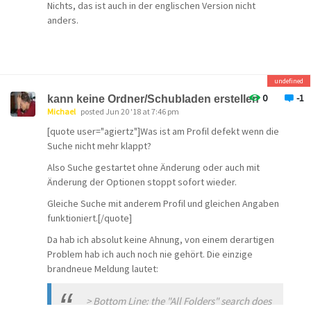
den Anhang klickst.
Nichts, das ist auch in der englischen Version nicht
anders.
[quote]Komischerweise kann ich auf zwei Laptops (WIN
10 und neueste Version von Pegasus) diese Anhänge
öffnen. Auf zwei anderen Laptops (WIN 10 und neueste
Version von Pegasus) kann ich Anhänge mit .jpeg nicht
öffnen. Nach dem Abspeichern kann ich aber die
undefined
Anhänge öffnen.[/quote]
0
-1
kann keine Ordner/Schubladen erstellen
Michael
posted Jun 20 '18 at 7:46 pm
Dann sind die Einstellungen bzgl. MIME-Typen und
Dateiendungen auf den Rechnern unterschiedlich. Für
[quote user="agiertz"]Was ist am Profil defekt wenn die
die externe Darstellung (also
Suche nicht mehr klappt?
Doppelklick
auf den
Anhang) verwende ich Microsoft Office Picture Manager.
Also Suche gestartet ohne Änderung oder auch mit
Kann sein, dass du das von dir verwendete Programm in
Änderung der Optionen stoppt sofort wieder.
Windows erst einmal aufrufen musst, damit das alles
Gleiche Suche mit anderem Profil und gleichen Angaben
richtig in die Registry eingetragen wird. Evtl. musst du
funktioniert.[/quote]
dem in seinen Einstellungen irgendwo auch sagen, wofür
es sich alles registrieren soll (war m.E.n. z.B. bei
Da hab ich absolut keine Ahnung, von einem derartigen
Irfanview so). Pegasus selber kennt erst mal z.B.
Problem hab ich auch noch nie gehört. Die einzige
image/jpeg nicht und fragt dann das Betriebssystem.
brandneue Meldung lautet:
Wenn das da in der Registry auch nicht deklariert ist,
geht halt nichts.
> Bottom Line: the "All Folders" search does