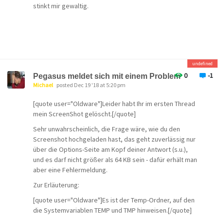
stinkt mir gewaltig.
undefined
0
-1
Pegasus meldet sich mit einem Problem
Michael
posted Dec 19 '18 at 5:20 pm
[quote user="Oldware"]Leider habt Ihr im ersten Thread
mein ScreenShot gelöscht.[/quote]
Sehr unwahrscheinlich, die Frage wäre, wie du den
Screenshot hochgeladen hast, das geht zuverlässig nur
über die Options-Seite am Kopf deiner Antwort (s.u.),
und es darf nicht größer als 64 KB sein - dafür erhält man
aber eine Fehlermeldung.
Zur Erläuterung:
[quote user="Oldware"]Es ist der Temp-Ordner, auf den
die Systemvariablen TEMP und TMP hinweisen.[/quote]