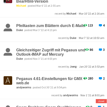
BearHtml-Version
Michael
posted Mar 6 '22 at 2:55 am
recent by
Michael
·
Mar 10 '22 at 2:16 am
123
4
Pfeiltasten zum Blättern durch E-Mails
Duke
posted Mar 3 '22 at 4:13 pm
recent by
Duke
·
Mar 7 '22 at 10:53 am
86
3
Gleichzeitiger Zugriff mit Pegasus und
Outlook-IMAP auf Mercury
Duke
posted Nov 3 '21 at 4:03 pm
recent by
Joerg
·
Jan 20 '22 at 3:53 pm
280
2
Pegasus 4.61-Einstellungen für GMX +
web.de
andyworms
posted Oct 30 '21 at 9:54 pm
recent by
andyworms
·
Nov 1 '21 at 8:01 pm
closed