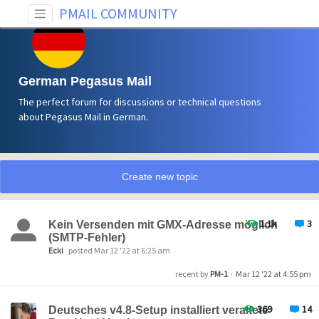
PMAIL COMMUNITY
German Pegasus Mail
The perfect forum for discussions or technical questions
about Pegasus Mail in German.
Create new topic
1.1k
3
Kein Versenden mit GMX-Adresse möglich
(SMTP-Fehler)
Ecki
posted Mar 12 '22 at 6:25 am
recent by
PM-1
·
Mar 12 '22 at 4:55 pm
369
14
Deutsches v4.8-Setup installiert veraltete