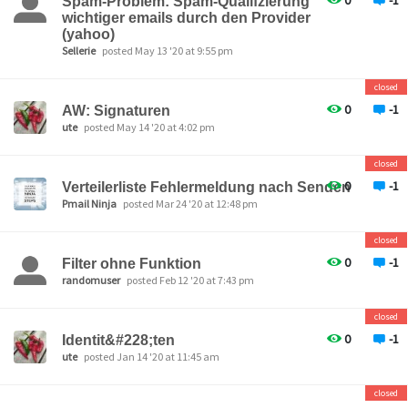
0
-1
Spam-Problem: Spam-Qualifzierung
wichtiger emails durch den Provider
(yahoo)
Sellerie
posted May 13 '20 at 9:55 pm
closed
0
-1
AW: Signaturen
ute
posted May 14 '20 at 4:02 pm
closed
0
-1
Verteilerliste Fehlermeldung nach Senden
Pmail Ninja
posted Mar 24 '20 at 12:48 pm
closed
0
-1
Filter ohne Funktion
randomuser
posted Feb 12 '20 at 7:43 pm
closed
0
-1
Identit&#228;ten
ute
posted Jan 14 '20 at 11:45 am
closed