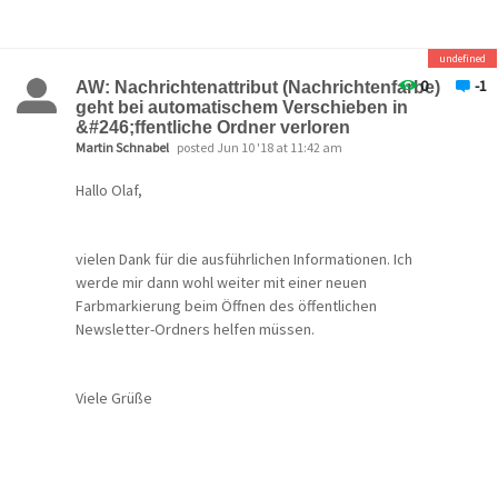
vg Olaf
not search the NMF?!!!
undefined
NMF = New Mail Folder. Es gibt also das Problem, daß die
0
-1
AW: Nachrichtenattribut (Nachrichtenfarbe)
Suche
entweder
im NMF
oder
allen anderen Ordnern
geht bei automatischem Verschieben in
ohne NMF funktioniert, nicht jedoch in allen Ordnern
&#246;ffentliche Ordner verloren
inklusive NMF.
Martin Schnabel
posted Jun 10 '18 at 11:42 am
Vielleicht hilft das ja weiter.
Hallo Olaf,
PS: Bitte einen neuen Thread zu diesem Thema starten,
damit andere darauf aufmerksam werden, ohne diesen
Thread hier in der Vermutung zu lesen, es könne da noch
vielen Dank für die ausführlichen Informationen. Ich
ein anderes Problem geben!
werde mir dann wohl weiter mit einer neuen
Farbmarkierung beim Öffnen des öffentlichen
Newsletter-Ordners helfen müssen.
Viele Grüße
Martin