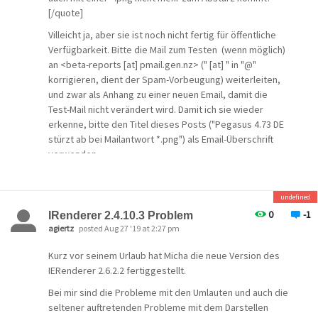
[/quote]
Villeicht ja, aber sie ist noch nicht fertig für öffentliche
Verfügbarkeit. Bitte die Mail zum Testen (wenn möglich)
an <beta-reports [at] pmail.gen.nz> (" [at] " in "@"
korrigieren, dient der Spam-Vorbeugung) weiterleiten,
und zwar als Anhang zu einer neuen Email, damit die
Test-Mail nicht verändert wird. Damit ich sie wieder
erkenne, bitte den Titel dieses Posts ("Pegasus 4.73 DE
stürzt ab bei Mailantwort *.png") als Email-Überschrift
verwenden.
undefined
0
-1
IRenderer 2.4.10.3 Problem
agiertz
posted Aug 27 '19 at 2:27 pm
Kurz vor seinem Urlaub hat Micha die neue Version des
IERenderer 2.6.2.2 fertiggestellt.
Bei mir sind die Probleme mit den Umlauten und auch die
seltener auftretenden Probleme mit dem Darstellen