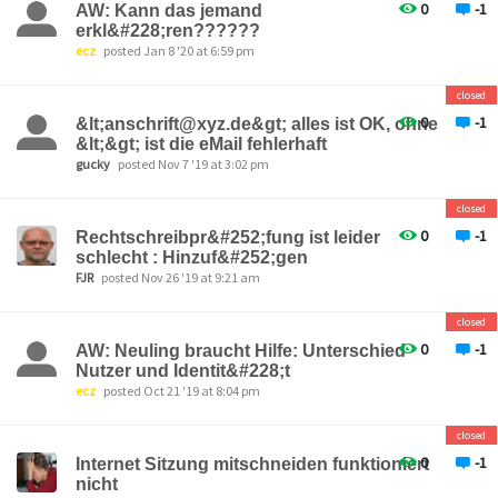
0
-1
AW: Kann das jemand
erkl&#228;ren??????
ecz
posted Jan 8 '20 at 6:59 pm
closed
0
-1
&lt;anschrift@xyz.de&gt; alles ist OK, ohne
&lt;&gt; ist die eMail fehlerhaft
gucky
posted Nov 7 '19 at 3:02 pm
closed
0
-1
Rechtschreibpr&#252;fung ist leider
schlecht : Hinzuf&#252;gen
FJR
posted Nov 26 '19 at 9:21 am
closed
0
-1
AW: Neuling braucht Hilfe: Unterschied
Nutzer und Identit&#228;t
ecz
posted Oct 21 '19 at 8:04 pm
closed
0
-1
Internet Sitzung mitschneiden funktioniert
nicht