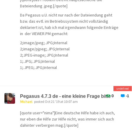
Dateiendung .jpeg.[/quote]
Da Pegasus u.U. nicht nur nach der Dateiendung geht
bzw. das evtl. im Betriebssystem nicht vollständig
deklariert ist, hab ich mal irgendwann folgende Einträge
in der VIEWER.PM gemacht:
2;image/jpeg;.JPG;Internal
2;image/pjpeg;.JPG;Internal
2;JPEG-image;.JPG;Internal
1;.JPG;.JPG;Internal
1;.JPEG;.JPG;Internal
1;.PJPEG;.JPG;Internal
Es ist egal, ob du die in der VIEWER.PM im
Programmverzeichnis oder einer ggf. vorhandenen im
undefined
Mailboxverzeichnis machst. Allerdings würde ich das
0
-1
Pegasus 4.7.3 de - eine kleine Frage bitte
insbesondere in einer Multiuserumgebung immer in der
Michael
posted Oct 21 '19 at 10:07 am
im Programmverzeichnis machen. Achja - bitte bei
[quote user="nima"]Eine deutsche Hilfe habe ich auch,
geschlossenem Pegasus. Das ist aber nur für die interne
nur eben die Hilfe zur Hilfe nicht, was immer sich auch
Darstellung, wenn du eine Mail per Doppelklick in einem
dahinter verbergen mag.[/quote]
separaten Subfenster öffnest und dann nur
einmal
auf