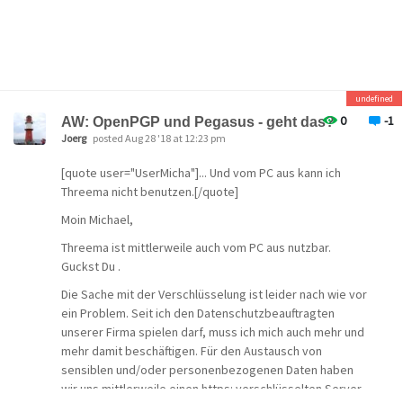
undefined
0
-1
AW: OpenPGP und Pegasus - geht das?
Joerg
posted Aug 28 '18 at 12:23 pm
[quote user="UserMicha"]... Und vom PC aus kann ich
Threema nicht benutzen.[/quote]
Moin Michael,
Threema ist mittlerweile auch vom PC aus nutzbar.
Guckst Du .
Die Sache mit der Verschlüsselung ist leider nach wie vor
ein Problem. Seit ich den Datenschutzbeauftragten
unserer Firma spielen darf, muss ich mich auch mehr und
mehr damit beschäftigen. Für den Austausch von
sensiblen und/oder personenbezogenen Daten haben
wir uns mittlerweile einen https: verschlüsselten Server