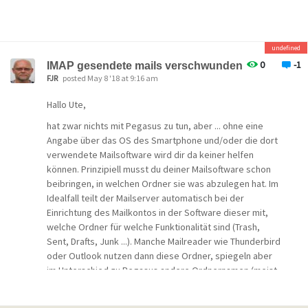
undefined
0
-1
IMAP gesendete mails verschwunden
FJR
posted May 8 '18 at 9:16 am
Hallo Ute,
hat zwar nichts mit Pegasus zu tun, aber ... ohne eine
Angabe über das OS des Smartphone und/oder die dort
verwendete Mailsoftware wird dir da keiner helfen
können. Prinzipiell musst du deiner Mailsoftware schon
beibringen, in welchen Ordner sie was abzulegen hat. Im
Idealfall teilt der Mailserver automatisch bei der
Einrichtung des Mailkontos in der Software dieser mit,
welche Ordner für welche Funktionalität sind (Trash,
Sent, Drafts, Junk ...). Manche Mailreader wie Thunderbird
oder Outlook nutzen dann diese Ordner, spiegeln aber
im Unterschied zu Pegasus andere Ordnernamen (meist
in der Installationssprache von Software oder OS) vor.
Wenn der Server oder die Software das entsprechende