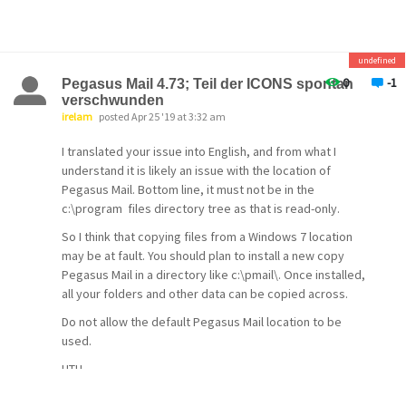
undefined
0
-1
Pegasus Mail 4.73; Teil der ICONS spontan
verschwunden
irelam
posted Apr 25 '19 at 3:32 am
I translated your issue into English, and from what I
understand it is likely an issue with the location of
Pegasus Mail. Bottom line, it must not be in the
c:\program files directory tree as that is read-only.
So I think that copying files from a Windows 7 location
may be at fault. You should plan to install a new copy
Pegasus Mail in a directory like c:\pmail\. Once installed,
all your folders and other data can be copied across.
Do not allow the default Pegasus Mail location to be
used.
HTH
Martin