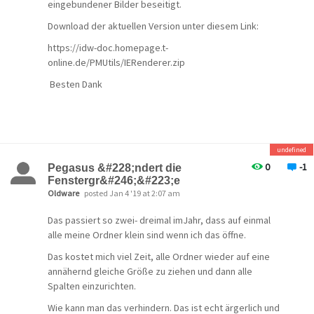
eingebundener Bilder beseitigt.
Download der aktuellen Version unter diesem Link:
https://idw-doc.homepage.t-
online.de/PMUtils/IERenderer.zip
Besten Dank
undefined
0
-1
Pegasus &#228;ndert die
Fenstergr&#246;&#223;e
Oldware
posted Jan 4 '19 at 2:07 am
Das passiert so zwei- dreimal imJahr, dass auf einmal
alle meine Ordner klein sind wenn ich das öffne.
Das kostet mich viel Zeit, alle Ordner wieder auf eine
annähernd gleiche Größe zu ziehen und dann alle
Spalten einzurichten.
Wie kann man das verhindern. Das ist echt ärgerlich und