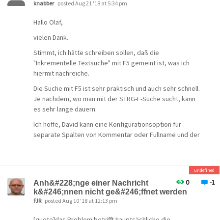
knabber
posted Aug 21 '18 at 5:34 pm
Hallo Olaf,
vielen Dank.
Stimmt, ich hätte schreiben sollen, daß die
"Inkrementelle Textsuche" mit F5 gemeint ist, was ich
hiermit nachreiche.
Die Suche mit F5 ist sehr praktisch und auch sehr schnell.
Je nachdem, wo man mit der STRG-F-Suche sucht, kann
es sehr lange dauern.
Ich hoffe, David kann eine Konfigurationsoption für
separate Spalten von Kommentar oder Fullname und der
reinen E-Mail-Adresse in der neuen Version vorsehen.
Herzlichen Gruß, Ronald.
undefined
0
-1
Anh&#228;nge einer Nachricht
k&#246;nnen nicht ge&#246;ffnet werden
FJR
posted Aug 10 '18 at 12:13 pm
[quote]das Problem betrifft hauptsächliche die