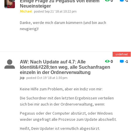
0
-1
Einige Frage zu Pegasus von einem
Neueinsteiger
Michael
posted Sep 21 '18 at 10:22 pm
Danke, werde mich darum kümmern (und bin auch
neugierig)!
undefined
0
-1
AW: Nach Update auf 4.7: Alle
Identiit&#228;ten weg, alle Suchanfragen
einzeln in der Ordnerverwaltung
jcp
posted Oct 19 '18 at 1:30 pm
Keine Hilfe zum Problem, aber ein Indiz von mir:
Die Suchordner mit den letzten Ergebnissen verteilen
sich bei mir auch in der Ordnerverwaltung, wenn:
Pegasus
oder der Computer
abstürzt, oder Windows
wieder ungefragt alle Prozesse zum Update abschießt.
Heißt, Dein Updater ist vermutlich abgestürzt.