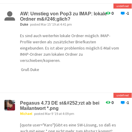
undefined
0
-1
AW: Umstieg von Pop3 zu IMAP: lokale
Ordner m&#246;glich?
Duke
posted Mar 15 '19 at 4:41 pm
Es sind auch weiterhin lokale Ordner möglich. IMAP-
Profile werden als zusätzlicher Briefkasten
eingebunden. Es ist aber problemlos möglich E-Mail vom
IMAP-Ordner zum lokalen Ordner zu
ve
rschieben/kopieren.
Gruß Duke
undefined
0
-1
Pegasus 4.73 DE st&#252;rzt ab bei
Mailantwort *.png
Michael
posted Mar 9 '19 at 4:09 pm
[quote user="Karo"]Gibt es eine SW-Lösung, so daß es
auch mit einer *.png nicht mehr zum Absturz kommt?