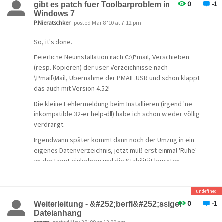
Sven
0
-1
gibt es patch fuer Toolbarproblem in
Windows 7
P.Nieratschker
posted Mar 8 '10 at 7:12 pm
So, it's done.
Feierliche Neuinstallation nach C:\Pmail, Verschieben
(resp. Kopieren) der user-Verzeichnisse nach
\Pmail\Mail, Übernahme der PMAIL.USR und schon klappt
das auch mit Version 4.52!
Die kleine Fehlermeldung beim Installieren (irgend 'ne
inkompatible 32-er help-dll) habe ich schon wieder völlig
verdrängt.
Irgendwann später kommt dann noch der Umzug in ein
eigenes Datenverzeichnis, jetzt muß erst einmal 'Ruhe'
an der Front einkehren und die Stabilität leuchten.
Besonders erfreulich war es, daß alle user-login-Daten
mit längst vergessenen / vergrabenen Passwörtern &
undefined
Kennungen für die unterschiedlichen Mailboxen auf
0
-1
Weiterleitung - &#252;berfl&#252;ssiger
Anhieb wieder funktionierten; das 180MB große Archiv
Dateianhang
auch...
rogers
posted Nov 28 '09 at 12:00 pm