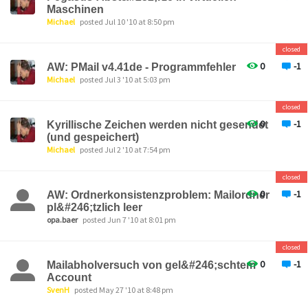
Maschinen
Michael
posted Jul 10 '10 at 8:50 pm
closed
0
-1
AW: PMail v4.41de - Programmfehler
Michael
posted Jul 3 '10 at 5:03 pm
closed
0
-1
Kyrillische Zeichen werden nicht gesendet
(und gespeichert)
Michael
posted Jul 2 '10 at 7:54 pm
closed
0
-1
AW: Ordnerkonsistenzproblem: Mailordner
pl&#246;tzlich leer
opa.baer
posted Jun 7 '10 at 8:01 pm
closed
0
-1
Mailabholversuch von gel&#246;schtem
Account
SvenH
posted May 27 '10 at 8:48 pm