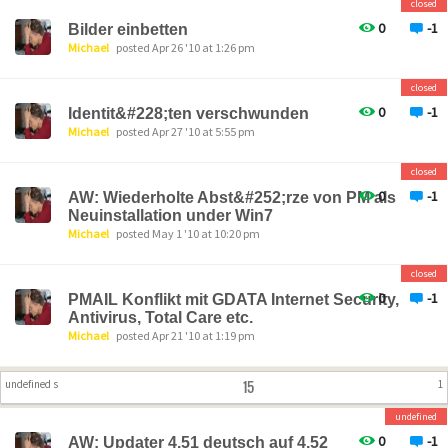
closed
0
-1
Bilder einbetten
Michael
posted Apr 26 '10 at 1:26 pm
closed
0
-1
Identit&#228;ten verschwunden
Michael
posted Apr 27 '10 at 5:55 pm
closed
0
-1
AW: Wiederholte Abst&#252;rze von PM als
Neuinstallation under Win7
Michael
posted May 1 '10 at 10:20 pm
closed
0
-1
PMAIL Konflikt mit GDATA Internet Security,
Antivirus, Total Care etc.
Michael
posted Apr 21 '10 at 1:19 pm
15
undefined s
1
undefined
0
-1
AW: Updater 4.51 deutsch auf 4.52