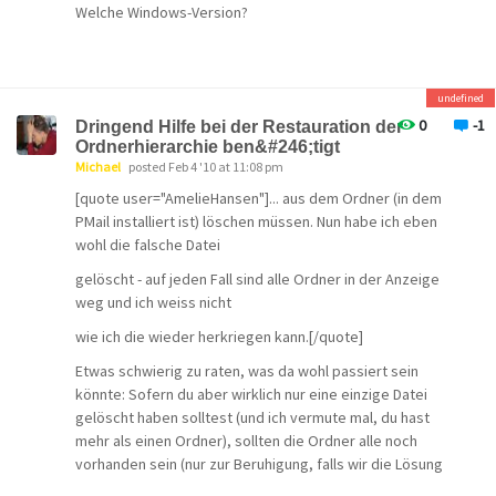
Welche Windows-Version?
undefined
0
-1
Dringend Hilfe bei der Restauration der
Ordnerhierarchie ben&#246;tigt
Michael
posted Feb 4 '10 at 11:08 pm
[quote user="AmelieHansen"]... aus dem Ordner (in dem
PMail installiert ist) löschen müssen. Nun habe ich eben
wohl die falsche Datei
gelöscht - auf jeden Fall sind alle Ordner in der Anzeige
weg und ich weiss nicht
wie ich die wieder herkriegen kann.[/quote]
Etwas schwierig zu raten, was da wohl passiert sein
könnte: Sofern du aber wirklich nur eine einzige Datei
gelöscht haben solltest (und ich vermute mal, du hast
mehr als einen Ordner), sollten die Ordner alle noch
vorhanden sein (nur zur Beruhigung, falls wir die Lösung
nicht sofort finden sollten).