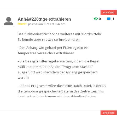
undefined
0
-1
Anh&#228;nge extrahieren
SvenH
posted Jan 13 '10 at 8:47 am
Das funktioniert nicht ohne weiteres mit "Bordmitteln".
Es könnte aber in etwa so funktionieren:
- Den Anhang wie gehabt per Filterregel in ein
temporäres Verzeichnis extrahieren
- Die besagte Filterregel erweitern, indem die Regel
<Gilt immer> mit der Aktion "Programm starten"
ausgeführt wird (nachdem der Anhang gespeichert
wurde)
- Dieses Programm wäre dann eine Batch-Datei, in der Du
die temporär gespeicherte Datei in das Zielverzeichnis
kopierst und den Namen mit dem aktuellen Datem
erweiterst
undefined