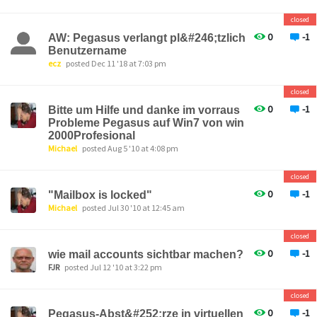
closed
0
-1
AW: Pegasus verlangt pl&#246;tzlich
Benutzername
ecz
posted Dec 11 '18 at 7:03 pm
closed
0
-1
Bitte um Hilfe und danke im vorraus
Probleme Pegasus auf Win7 von win
2000Profesional
Michael
posted Aug 5 '10 at 4:08 pm
closed
0
-1
"Mailbox is locked"
Michael
posted Jul 30 '10 at 12:45 am
closed
0
-1
wie mail accounts sichtbar machen?
FJR
posted Jul 12 '10 at 3:22 pm
closed
0
-1
Pegasus-Abst&#252;rze in virtuellen