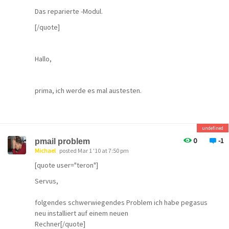
Das reparierte -Modul.
[/quote]
Hallo,
prima, ich werde es mal austesten.
Danke und Beste Grüße!
undefined
0
-1
pmail problem
Michael
posted Mar 1 '10 at 7:50 pm
[quote user="teron"]
Servus,
folgendes schwerwiegendes Problem ich habe pegasus
neu installiert auf einem neuen
Rechner[/quote]