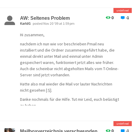
undefined
0
-1
AW: Seltenes Problem
KarldG
posted Nov 20 '09 at 1:59 pm
Hi zusammen,
nachdem ich nun wie vor beschrieben Pmail neu
installiert und die Ordner zusammengeführt habe, die
einmal direkt unter Mail und einmal unter Admin
gespeichert waren, funktioniert jetzt alles wie früher.
Auch die scheinbar nicht abgeholten Mails vom T-Online-
Server sind jetzt vorhanden.
Hatte also mal wieder die Mail vor lauter Nachrichten
nicht gesehen [:$].
Danke nochmals für die Hilfe. Tut mir Leid, euch belästigt
zu haben.
Gruß KarldG
undefined
0
-1
Mailboxverzeichnis verschwunden