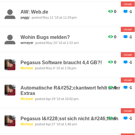
closed
0
-1
AW: Web.de
peggy
posted May 21 '10 at 11:39 pm
closed
0
-1
Wohin Bugs melden?
wmeyer
posted May 20 '10 at 2:33 am
closed
0
-1
Pegasus Software braucht 4,4 GB?!
Michael
posted May 6 '10 at 1:56 pm
closed
0
-1
Automatische R&#252;ckantwort fehlt unter
Extras
Michael
posted Apr 29 '10 at 10:02 pm
closed
0
-1
Pegasus l&#228;sst sich nicht &#246;ffnen
Michael
posted Apr 27 '10 at 1:46 am