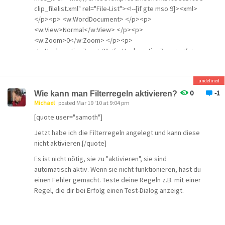
clip_filelist.xml" rel="File-List"><!--[if gte mso 9]><xml>
</p><p> <w:WordDocument> </p><p>
<w:View>Normal</w:View> </p><p>
<w:Zoom>0</w:Zoom> </p><p>
<w:HyphenationZone>21</w:HyphenationZone> </p>
<p> <w:Compatibility> </p><p>
<w:BreakWrappedTables/> </p><p>
undefined
<w:SnapToGridInCell/> </p><p>
<w:WrapTextWithPunct/> </p><p>
0
-1
Wie kann man Filterregeln aktivieren?
<w:UseAsianBreakRules/> </p><p> </w:Compatibility>
Michael
posted Mar 19 '10 at 9:04 pm
</p><p>
[quote user="samoth"]
<w:BrowserLevel>MicrosoftInternetExplorer4</w:Brows
Jetzt habe ich die Filterregeln angelegt und kann diese
erLevel> </p><p> </w:WordDocument> </p><p></xml>
nicht aktivieren.[/quote]
<![endif]--><style> </style>
Es ist nicht nötig, sie zu "aktivieren", sie sind
<!-- </p><p> /* Style Definitions */ </p><p>
automatisch aktiv. Wenn sie nicht funktionieren, hast du
p.MsoNormal, li.MsoNormal, div.MsoNormal </p><p>
einen Fehler gemacht. Teste deine Regeln z.B. mit einer
{mso-style-parent:""; </p><p> margin:0cm; </p><p>
Regel, die dir bei Erfolg einen Test-Dialog anzeigt.
margin-bottom:.0001pt; </p><p> mso-pagination:widow-
orphan; </p><p> font-size:12.0pt; </p><p> font-
family:"Times New Roman"; </p><p> mso-fareast-font-
family:"Times New Roman";} </p><p>@page Section1