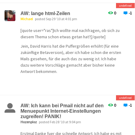
</p><p> {size:595.3pt 841.9pt; </p><p> margin:70.85pt
undefined
70.85pt 2.0cm 70.85pt; </p><p> mso-header-
0
-1
AW: lange html-Zeilen
margin:35.4pt; </p><p> mso-footer-margin:35.4pt; </p>
Michael
posted Sep 29 '10 at 4:01 pm
<p> mso-paper-source:0;} </p><p>div.Section1 </p>
[quote user="ras"]Ich wollte mal nachfragen, ob sich zu
<p> {page:Section1;} </p><p>-->
diesem Thema schon etwas getan hat?[/quote]
<!--[if gte mso 10]> </p><p><style> </p><p> /* Style
Jein, David Harris hat die Puffergrößen erhöht (für eine
Definitions */ </p><p> table.MsoNormalTable </p><p>
zukünftige Betaversion), aber ich habe schon die ersten
{mso-style-name:"Normale Tabelle"; </p><p> mso-
Mails gesehen, für die auch das zu wenig ist. Ich habe
tstyle-rowband-size:0; </p><p> mso-tstyle-colband-
dazu weitere Vorschläge gemacht aber bisher keine
size:0; </p><p> mso-style-noshow:yes; </p><p> mso-
Antwort bekommen.
style-parent:""; </p><p> mso-padding-alt:0cm 5.4pt 0cm
5.4pt; </p><p> mso-para-margin:0cm; </p><p> mso-
para-margin-bottom:.0001pt; </p><p> mso-
pagination:widow-orphan; </p><p> font-size:10.0pt;
</p><p> font-family:"Times New Roman";} </p><p>
undefined
</style> </p><p><![endif]-->
0
-1
AW: Ich kann bei Pmail nicht auf den
Menuepunkt Internet-Einstellungen
Hallo Sven!
zugreifen! PANIK!
Hozenploz
posted Feb 28 '10 at 9:04 pm
Danke für die Info!
Dachte es gibt eine (einfache) Lösung.
Erstmal Danke fuer die schnelle Antwort. Ich habe es mit