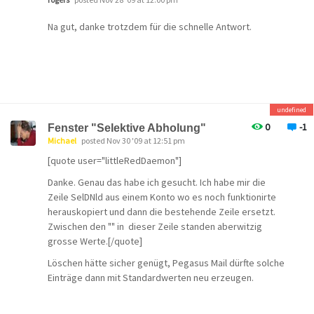
Aus völlig unerfindlichem Grund verlor das W7-System
Na gut, danke trotzdem für die schnelle Antwort.
allerdings heute (während des Testens) auch seine
gesamte Task-Leiste (bis auf das Startsymbol), nach
einem Neustart war sie aber wieder da, wo sie
hingehört.
Ich freue mich auf die 4.53!
undefined
0
-1
Fenster "Selektive Abholung"
Gruß Pit
Michael
posted Nov 30 '09 at 12:51 pm
[quote user="littleRedDaemon"]
Danke. Genau das habe ich gesucht. Ich habe mir die
Zeile SelDNld aus einem Konto wo es noch funktionirte
herauskopiert und dann die bestehende Zeile ersetzt.
Zwischen den "" in dieser Zeile standen aberwitzig
grosse Werte.[/quote]
Löschen hätte sicher genügt, Pegasus Mail dürfte solche
Einträge dann mit Standardwerten neu erzeugen.