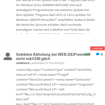
Hier würde ich ein Update zuerst auf "Pegasus Mail v4.51
for Windows [FULL GERMAN VERSION]" und nach
einmaligem Programmstart ein weiteres Update mit
dem Updater "Pegasus Mail v4.51 to v4.52 updater for
Windows 2000/XP/Vista/Win7" empfehlen. Dadurch bleibt
die deutsche Sprache erhalten. Nach nochmals
einmaligem starten und schließen von Pmail dann die
beiden Dateien "HIERARCH.PM" und "STATE.PMJ" durch
umbenennen oder verschieben für das Mailprogramm
unbrauchbar machen. Bei mir werden seit der neuen
undefined
Version alle im Briefkastenverzeichnis vorhandenen
Ordner mit Inhalt neu gefunden.
0
-1
Selektive Abholung bei WEB.DE/Freemail
nicht m&#246;glich
reisefreund
posted Mar 25 '10 at 8:47 pm
<meta http-equiv="Content-Type" content="text/html;
charset=utf-8"><meta name="ProgId"
content="Word.Document"><meta name="Generator"
content="Microsoft Word 10"><meta name="Originator"
content="Microsoft Word 10"><link
href="file:///C:%5CTemp%5Cmsohtml1%5C01%5Cclip_fi
lelist.xml"
mce_href="file:///C:%5CTemp%5Cmsohtml1%5C01%5C