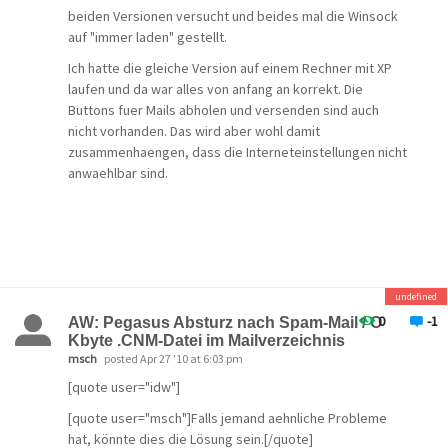
beiden Versionen versucht und beides mal die Winsock
Hoffe schon seit Jahren, dass das DSL-Zeitalter auch mal
auf "immer laden" gestellt.
bei
Ich hatte die gleiche Version auf einem Rechner mit XP
uns ankommt…
laufen und da war alles von anfang an korrekt. Die
Meine GMX-Accounts dienen der Filterung und
Buttons fuer Mails abholen und versenden sind auch
anschließendem FORWARD
nicht vorhanden. Das wird aber wohl damit
zusammenhaengen, dass die Interneteinstellungen nicht
zu WEB.DE , um dort Mails selektiv in Ordnern zu
anwaehlbar sind.
verwalten. Bewährt sich seit
Jahren…
Werde es dann also den Weg über einen anderen
Provider
THEMA HAT SICH ERLEDIGT> DIE WINSOCK32 war das
problem nicht die WINSOCK!
versuchen.
undefined
0
-1
AW: Pegasus Absturz nach Spam-Mail / O
Kbyte .CNM-Datei im Mailverzeichnis
Wer lesen kann ist klar im Vorteil[:^)]
Also noch mal vielen Dank!
msch
posted Apr 27 '10 at 6:03 pm
[quote user="idw"]
[quote user="msch"]Falls jemand aehnliche Probleme
hat, könnte dies die Lösung sein.[/quote]