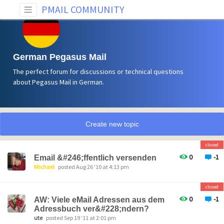
PMAIL COMMUNITY
German Pegasus Mail
The perfect forum for discussions or technical questions
about Pegasus Mail in German.
Create new topic
closed
0
-1
Email &#246;ffentlich versenden
Michael
posted Aug 26 '10 at 4:13 pm
closed
0
-1
AW: Viele eMail Adressen aus dem
Adressbuch ver&#228;ndern?
ute
posted Sep 19 '11 at 2:01 pm