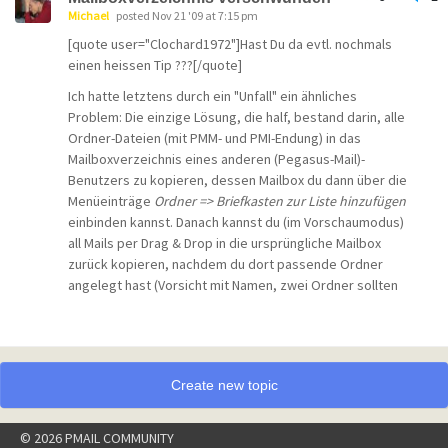
Michael
posted Nov 21 '09 at 7:15 pm
[quote user="Clochard1972"]Hast Du da evtl. nochmals
einen heissen Tip ???[/quote]
Ich hatte letztens durch ein "Unfall" ein ähnliches
Problem: Die einzige Lösung, die half, bestand darin, alle
Ordner-Dateien (mit PMM- und PMI-Endung) in das
Mailboxverzeichnis eines anderen (Pegasus-Mail)-
Benutzers zu kopieren, dessen Mailbox du dann über die
Menüeinträge
Ordner => Briefkasten zur Liste hinzufügen
einbinden kannst. Danach kannst du (im Vorschaumodus)
all Mails per Drag & Drop in die ursprüngliche Mailbox
zurück kopieren, nachdem du dort passende Ordner
angelegt hast (Vorsicht mit Namen, zwei Ordner sollten
niemals den gleichen Namen haben, auch nicht in
verschiedenen Briefkästen - jedenfalls so weit ich mich
erinnere!). Möglicherweise reicht es auch aus, die
Dateien einmal hin und wieder zurück zu verschieben, ich
Create new topic
erinnere mich nicht mehr so genau an die Details.
Vor
Datei-Operationen bitte Pegasus Mail schließen!
© 2026 PMAIL COMMUNITY