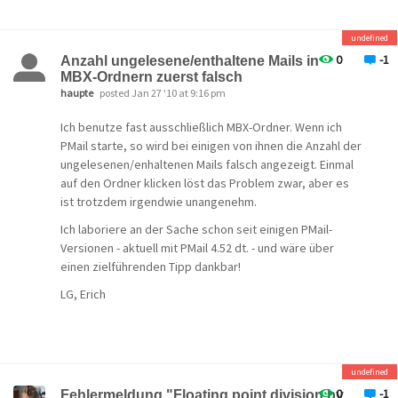
1. Typischerweise werden gelöschte Dateien ja nur in
den (Windows-)"Papierkorb" verschoben, sofern du nicht
undefined
zugleich die Umschalttaste drückst, also könntest du die
0
-1
Anzahl ungelesene/enthaltene Mails in
gelöschte Datei von dort einfach wiederherstellen.
MBX-Ordnern zuerst falsch
haupte
posted Jan 27 '10 at 9:16 pm
2. Falls dem nicht so ist, such die Datei
Hierarch.pm
in
deinem Mailboxverzeichnis (das müßte dann wohl
Ich benutze fast ausschließlich MBX-Ordner. Wenn ich
dasselbe sein, aus dem du eine Datei gelöscht hast):
PMail starte, so wird bei einigen von ihnen die Anzahl der
Wenn du die (bei geschlossenem Pegasus Mail)
ungelesenen/enhaltenen Mails falsch angezeigt. Einmal
umbenennst, verschiebst oder löschst (!), dann erzeugt
auf den Ordner klicken löst das Problem zwar, aber es
Pegasus Mail nach einem Neustart eine neue, die dabei
ist trotzdem irgendwie unangenehm.
helfen sollte, deine Ordner wieder anzuzeigen.
Ich laboriere an der Sache schon seit einigen PMail-
Wenn beides nicht funktioniert, dann wird's vermutlich
Versionen - aktuell mit PMail 4.52 dt. - und wäre über
komplizierter ...
einen zielführenden Tipp dankbar!
LG, Erich
undefined
0
-1
Fehlermeldung "Floating point division by