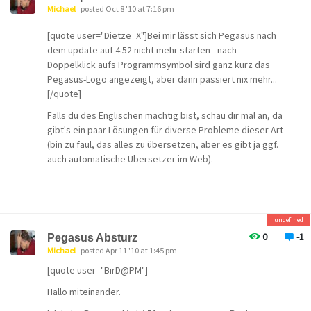
Michael
posted Oct 8 '10 at 7:16 pm
[quote user="Dietze_X"]Bei mir lässt sich Pegasus nach
dem update auf 4.52 nicht mehr starten - nach
Doppelklick aufs Programmsymbol sird ganz kurz das
Pegasus-Logo angezeigt, aber dann passiert nix mehr...
[/quote]
Falls du des Englischen mächtig bist, schau dir mal an, da
gibt's ein paar Lösungen für diverse Probleme dieser Art
(bin zu faul, das alles zu übersetzen, aber es gibt ja ggf.
auch automatische Übersetzer im Web).
undefined
0
-1
Pegasus Absturz
Michael
posted Apr 11 '10 at 1:45 pm
[quote user="BirD@PM"]
Hallo miteinander.