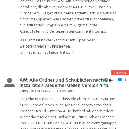
Ich habe Pegasus Mail 4.51 auf einem neuen Rechner
installiert, die alte Version war 4.41. Die PMail-Dateien
(Ordner etc.) liegen auf einem Netzlaufwerk, da war also
nichts zu kopieren. Alles schien prima zu funktionieren,
nun stürzt das Programm beim Zugriff auf die
Adresslisten und Verteilerlisten kommentarlos ab.
Was ist zu tun? Wer kann hier mit Tipps oder
weiterführenden Links helfen?
Ich freue mich auf jede Antwort.
[/quote]
Welche Windows-Version? Hier gibt es ein paar mögliche
undefined
Antworten:
0
-1
AW: Alte Ordner und Schubladen nach De-
installation wiederherstellen Version 4.41
peggy
posted Mar 27 '10 at 12:59 am
http://community.pmail.com/forums/thread/21601.aspx
Ich gehe mal davon aus, dass die alten Mails (*.PMM und
*.PMI -Dateien) noch im neuen Briefkastenverzeichnis
vorhanden sind. Unter V4.41 DE hat bei mir das mit dem
Wiederherstellen der Ordnerstruktur durch das löschen
von "HIERARCH.PM" und "STATE.PMJ" auch nicht geklappt.