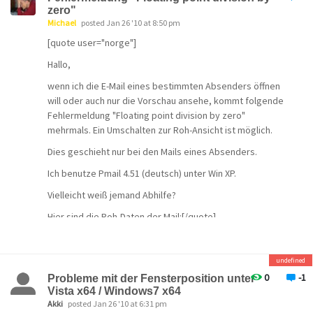
zero"
Michael
posted Jan 26 '10 at 8:50 pm
[quote user="norge"]
Hallo,
wenn ich die E-Mail eines bestimmten Absenders öffnen
will oder auch nur die Vorschau ansehe, kommt folgende
Fehlermeldung "Floating point division by zero"
mehrmals. Ein Umschalten zur Roh-Ansicht ist möglich.
Dies geschieht nur bei den Mails eines Absenders.
Ich benutze Pmail 4.51 (deutsch) unter Win XP.
Vielleicht weiß jemand Abhilfe?
Hier sind die Roh-Daten der Mail:[/quote]
Die Header hätten genügt: Ich nehme an, du läßt dir die
formatierte Version anzeigen? Versuch's mal mit der
undefined
reinen Textversion (das Problem läßt sich anders nicht
0
-1
Probleme mit der Fensterposition unter
mit Bordmittlen lösen) - oder per Kontextmenü (rechte
Vista x64 / Windows7 x64
Maustaste im Reader) die formatierte Version im
Akki
posted Jan 26 '10 at 6:31 pm
Browser öffnen (das könnte aber auch scheitern).